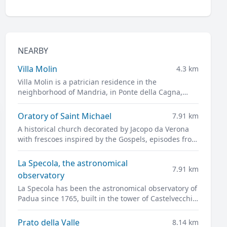
NEARBY
Villa Molin
4.3 km
Villa Molin is a patrician residence in the
neighborhood of Mandria, in Ponte della Cagna,
south of Padua. It was designed for Nicolò Molin, a
Venetian noble, by Vincenzo Scamozzi and
Oratory of Saint Michael
7.91 km
completed in 1597.
A historical church decorated by Jacopo da Verona
with frescoes inspired by the Gospels, episodes from
daily life, and portraits of leading figures of
fourteenth-century Padua
La Specola, the astronomical
7.91 km
observatory
La Specola has been the astronomical observatory of
Padua since 1765, built in the tower of Castelvecchio,
the ancient castle of the city and the pride of
medieval Padua.
Prato della Valle
8.14 km