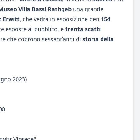
Museo Villa Bassi Rathgeb
una grande
t Erwitt
, che vedrà in esposizione ben
154
e esposte al pubblico, e
trenta scatti
ere che coprono sessant’anni di
storia della
ugno 2023)
00
rwitt Vintage"