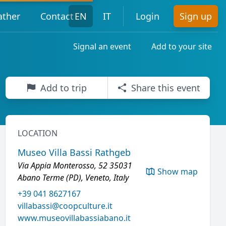
ther
Contact
EN
IT
Login
Sign up
Signal an event
Add to your site
Add to trip
Share this event
LOCATION
Museo Villa Bassi Rathgeb
Via Appia Monterosso, 52 35031
Show map
Abano Terme (PD), Veneto, Italy
+39 041 8627167
villabassi@coopculture.it
www.museovillabassiabano.it