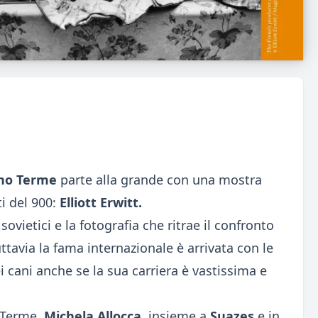
no Terme
parte alla grande con una mostra
ti del 900:
Elliott Erwitt.
sovietici e la fotografia che ritrae il confronto
ttavia la fama internazionale è arrivata con le
cani anche se la sua carriera è vastissima e
 Terme,
Michela Allocca
,
insieme a
Suazes
e in