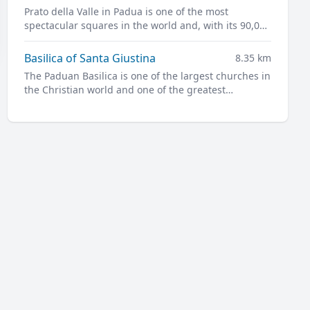
Prato della Valle in Padua is one of the most
spectacular squares in the world and, with its 90,000
square meters, is one of the largest in Europe.
Basilica of Santa Giustina
8.35 km
The Paduan Basilica is one of the largest churches in
the Christian world and one of the greatest
masterpieces of Renaissance architecture.