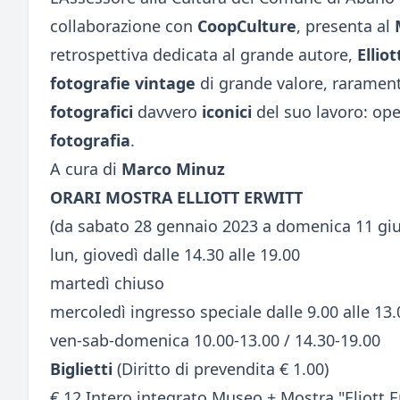
collaborazione con
CoopCulture
, presenta al
retrospettiva dedicata al grande autore,
Elliot
fotografie vintage
di grande valore, rarament
fotografici
davvero
iconici
del suo lavoro: op
fotografia
.
A cura di
Marco Minuz
ORARI MOSTRA ELLIOTT ERWITT
(da sabato 28 gennaio 2023 a domenica 11 gi
lun, giovedì dalle 14.30 alle 19.00
martedì chiuso
mercoledì ingresso speciale dalle 9.00 alle 13.
ven-sab-domenica 10.00-13.00 / 14.30-19.00
Biglietti
(Diritto di prevendita € 1.00)
€ 12 Intero integrato Museo + Mostra "Eliott E