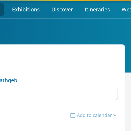
s
Exhibitions
Discover
Itineraries
Wea
Rathgeb
Add to calendar
Open options