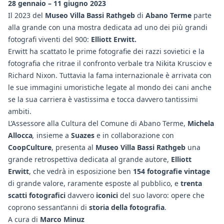
28 gennaio – 11 giugno 2023
Il 2023 del
Museo Villa Bassi Rathgeb
di
Abano Terme
parte
alla grande con una mostra dedicata ad uno dei più grandi
fotografi viventi del 900:
Elliott Erwitt.
Erwitt ha scattato le prime fotografie dei razzi sovietici e la
fotografia che ritrae il confronto verbale tra Nikita Krusciov e
Richard Nixon. Tuttavia la fama internazionale è arrivata con
le sue immagini umoristiche legate al mondo dei cani anche
se la sua carriera è vastissima e tocca davvero tantissimi
ambiti.
L’Assessore alla Cultura del Comune di Abano Terme,
Michela
Allocca
,
insieme a
Suazes
e in collaborazione con
CoopCulture
, presenta al
Museo Villa Bassi Rathgeb
una
grande retrospettiva dedicata al grande autore,
Elliott
Erwitt
, che vedrà in esposizione ben
154 fotografie vintage
di grande valore, raramente esposte al pubblico, e
trenta
scatti fotografici
davvero
iconici
del suo lavoro: opere che
coprono sessant’anni di
storia della fotografia
.
A cura di
Marco Minuz