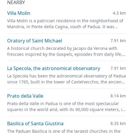
NEARBY
Villa Molin
4.3 km
Villa Molin is a patrician residence in the neighborhood of
Mandria, in Ponte della Cagna, south of Padua. It was
designed for Nicolò Molin, a Venetian noble, by Vincenzo
Scamozzi and completed in 1597.
Oratory of Saint Michael
7.91 km
A historical church decorated by Jacopo da Verona with
frescoes inspired by the Gospels, episodes from daily life,
and portraits of leading figures of fourteenth-century
Padua
La Specola, the astronomical observatory
7.91 km
La Specola has been the astronomical observatory of Padua
since 1765, built in the tower of Castelvecchio, the ancient
castle of the city and the pride of medieval Padua.
Prato della Valle
8.14 km
Prato della Valle in Padua is one of the most spectacular
squares in the world and, with its 90,000 square meters, is
one of the largest in Europe.
Basilica of Santa Giustina
8.35 km
The Paduan Basilica is one of the largest churches in the