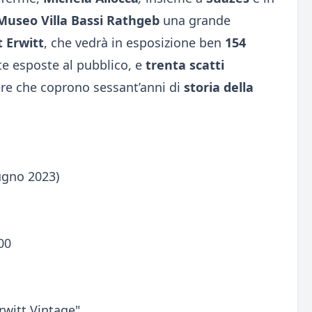
Museo Villa Bassi Rathgeb
una grande
t Erwitt
, che vedrà in esposizione ben
154
e esposte al pubblico, e
trenta scatti
ere che coprono sessant’anni di
storia della
ugno 2023)
00
rwitt Vintage"