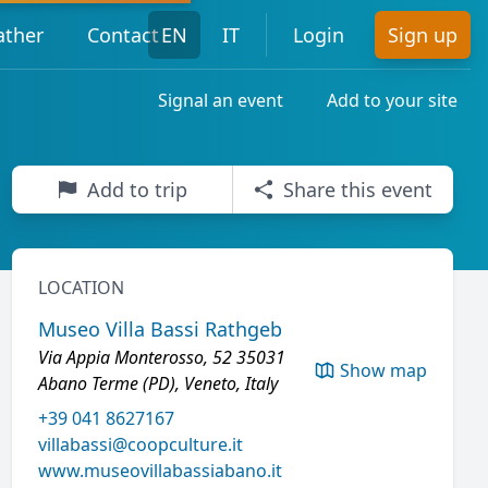
ther
Contact
EN
IT
Login
Sign up
Signal an event
Add to your site
Add to trip
Share this event
LOCATION
Museo Villa Bassi Rathgeb
Via Appia Monterosso, 52 35031
Show map
Abano Terme (PD), Veneto, Italy
+39 041 8627167
villabassi@coopculture.it
www.museovillabassiabano.it