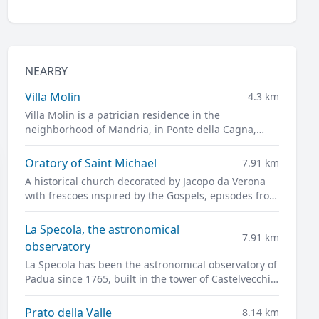
NEARBY
Villa Molin
4.3 km
Villa Molin is a patrician residence in the
neighborhood of Mandria, in Ponte della Cagna,
south of Padua. It was designed for Nicolò Molin, a
Venetian noble, by Vincenzo Scamozzi and
Oratory of Saint Michael
7.91 km
completed in 1597.
A historical church decorated by Jacopo da Verona
with frescoes inspired by the Gospels, episodes from
daily life, and portraits of leading figures of
fourteenth-century Padua
La Specola, the astronomical
7.91 km
observatory
La Specola has been the astronomical observatory of
Padua since 1765, built in the tower of Castelvecchio,
the ancient castle of the city and the pride of
medieval Padua.
Prato della Valle
8.14 km