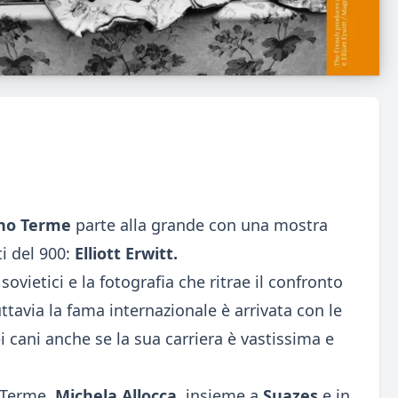
no Terme
parte alla grande con una mostra
ti del 900:
Elliott Erwitt.
sovietici e la fotografia che ritrae il confronto
ttavia la fama internazionale è arrivata con le
cani anche se la sua carriera è vastissima e
 Terme,
Michela Allocca
,
insieme a
Suazes
e in