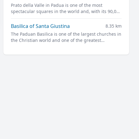
Prato della Valle in Padua is one of the most
spectacular squares in the world and, with its 90,000
square meters, is one of the largest in Europe.
Basilica of Santa Giustina
8.35 km
The Paduan Basilica is one of the largest churches in
the Christian world and one of the greatest
masterpieces of Renaissance architecture.