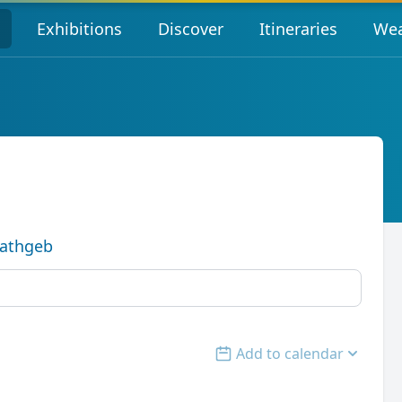
s
Exhibitions
Discover
Itineraries
Wea
Rathgeb
Add to calendar
Open options