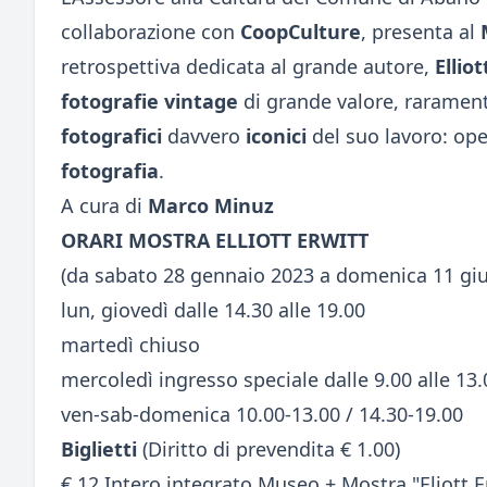
collaborazione con
CoopCulture
, presenta al
retrospettiva dedicata al grande autore,
Elliot
fotografie vintage
di grande valore, rarament
fotografici
davvero
iconici
del suo lavoro: op
fotografia
.
A cura di
Marco Minuz
ORARI MOSTRA ELLIOTT ERWITT
(da sabato 28 gennaio 2023 a domenica 11 gi
lun, giovedì dalle 14.30 alle 19.00
martedì chiuso
mercoledì ingresso speciale dalle 9.00 alle 13.
ven-sab-domenica 10.00-13.00 / 14.30-19.00
Biglietti
(Diritto di prevendita € 1.00)
€ 12 Intero integrato Museo + Mostra "Eliott E