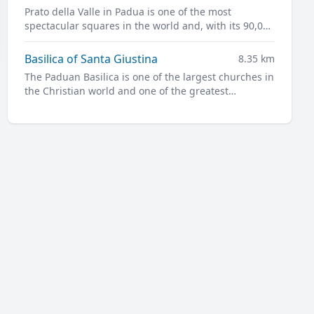
Prato della Valle in Padua is one of the most
spectacular squares in the world and, with its 90,000
square meters, is one of the largest in Europe.
Basilica of Santa Giustina
8.35 km
The Paduan Basilica is one of the largest churches in
the Christian world and one of the greatest
masterpieces of Renaissance architecture.