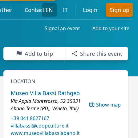
ther
Contact
EN
IT
Login
Sign up
Signal an event
Add to your site
Add to trip
Share this event
LOCATION
Museo Villa Bassi Rathgeb
Via Appia Monterosso, 52 35031
Show map
Abano Terme (PD), Veneto, Italy
+39 041 8627167
villabassi@coopculture.it
www.museovillabassiabano.it