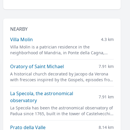
NEARBY
Villa Molin
4.3 km
Villa Molin is a patrician residence in the
neighborhood of Mandria, in Ponte della Cagna,
south of Padua. It was designed for Nicolò Molin, a
Venetian noble, by Vincenzo Scamozzi and
Oratory of Saint Michael
7.91 km
completed in 1597.
A historical church decorated by Jacopo da Verona
with frescoes inspired by the Gospels, episodes from
daily life, and portraits of leading figures of
fourteenth-century Padua
La Specola, the astronomical
7.91 km
observatory
La Specola has been the astronomical observatory of
Padua since 1765, built in the tower of Castelvecchio,
the ancient castle of the city and the pride of
medieval Padua.
Prato della Valle
8.14 km