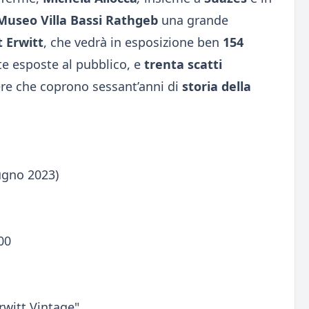
Museo Villa Bassi Rathgeb
una grande
t Erwitt
, che vedrà in esposizione ben
154
e esposte al pubblico, e
trenta scatti
ere che coprono sessant’anni di
storia della
ugno 2023)
00
rwitt Vintage"