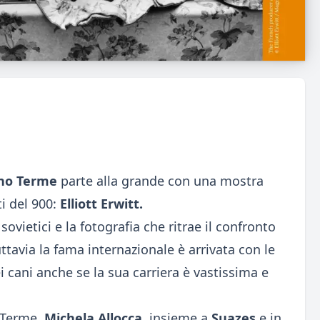
no Terme
parte alla grande con una mostra
ti del 900:
Elliott Erwitt.
sovietici e la fotografia che ritrae il confronto
ttavia la fama internazionale è arrivata con le
cani anche se la sua carriera è vastissima e
 Terme,
Michela Allocca
,
insieme a
Suazes
e in