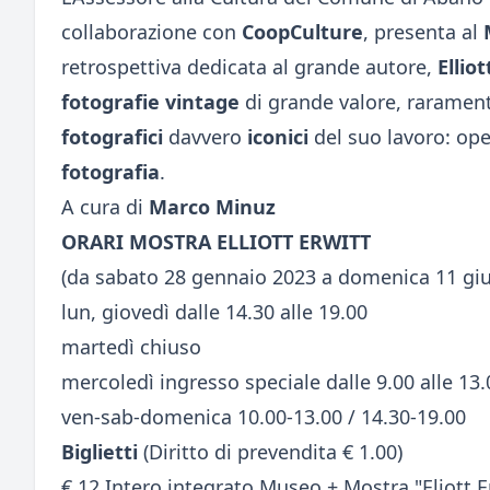
collaborazione con
CoopCulture
, presenta al
retrospettiva dedicata al grande autore,
Elliot
fotografie vintage
di grande valore, rarament
fotografici
davvero
iconici
del suo lavoro: op
fotografia
.
A cura di
Marco Minuz
ORARI MOSTRA ELLIOTT ERWITT
(da sabato 28 gennaio 2023 a domenica 11 gi
lun, giovedì dalle 14.30 alle 19.00
martedì chiuso
mercoledì ingresso speciale dalle 9.00 alle 13.
ven-sab-domenica 10.00-13.00 / 14.30-19.00
Biglietti
(Diritto di prevendita € 1.00)
€ 12 Intero integrato Museo + Mostra "Eliott E