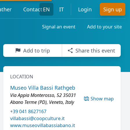
ther
Contact
EN
IT
Login
Sign up
Signal an event
Add to your site
Add to trip
Share this event
LOCATION
Museo Villa Bassi Rathgeb
Via Appia Monterosso, 52 35031
Show map
Abano Terme (PD), Veneto, Italy
+39 041 8627167
villabassi@coopculture.it
www.museovillabassiabano.it