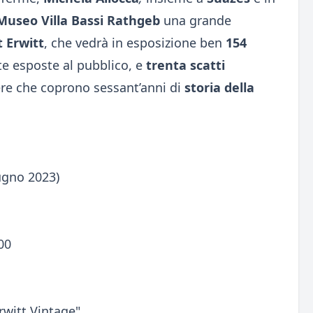
Museo Villa Bassi Rathgeb
una grande
t Erwitt
, che vedrà in esposizione ben
154
e esposte al pubblico, e
trenta scatti
ere che coprono sessant’anni di
storia della
ugno 2023)
00
rwitt Vintage"