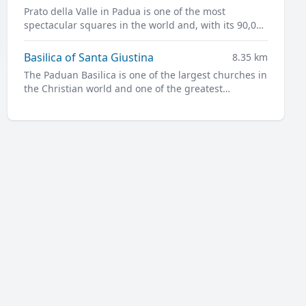
Prato della Valle in Padua is one of the most
spectacular squares in the world and, with its 90,000
square meters, is one of the largest in Europe.
Basilica of Santa Giustina
8.35 km
The Paduan Basilica is one of the largest churches in
the Christian world and one of the greatest
masterpieces of Renaissance architecture.