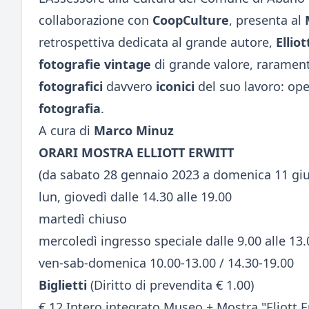
collaborazione con
CoopCulture
, presenta al
retrospettiva dedicata al grande autore,
Elliot
fotografie vintage
di grande valore, rarament
fotografici
davvero
iconici
del suo lavoro: op
fotografia
.
A cura di
Marco Minuz
ORARI MOSTRA ELLIOTT ERWITT
(da sabato 28 gennaio 2023 a domenica 11 gi
lun, giovedì dalle 14.30 alle 19.00
martedì chiuso
mercoledì ingresso speciale dalle 9.00 alle 13.
ven-sab-domenica 10.00-13.00 / 14.30-19.00
Biglietti
(Diritto di prevendita € 1.00)
€ 12 Intero integrato Museo + Mostra "Eliott E