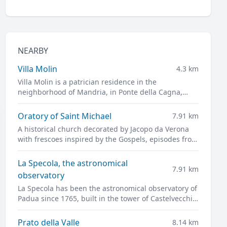
NEARBY
Villa Molin
4.3 km
Villa Molin is a patrician residence in the
neighborhood of Mandria, in Ponte della Cagna,
south of Padua. It was designed for Nicolò Molin, a
Venetian noble, by Vincenzo Scamozzi and
Oratory of Saint Michael
7.91 km
completed in 1597.
A historical church decorated by Jacopo da Verona
with frescoes inspired by the Gospels, episodes from
daily life, and portraits of leading figures of
fourteenth-century Padua
La Specola, the astronomical
7.91 km
observatory
La Specola has been the astronomical observatory of
Padua since 1765, built in the tower of Castelvecchio,
the ancient castle of the city and the pride of
medieval Padua.
Prato della Valle
8.14 km