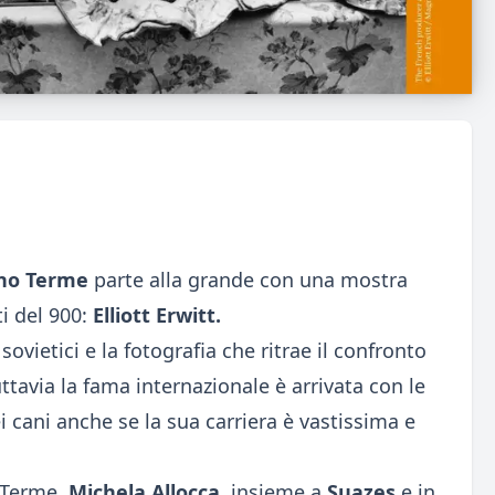
no Terme
parte alla grande con una mostra
ti del 900:
Elliott Erwitt.
sovietici e la fotografia che ritrae il confronto
ttavia la fama internazionale è arrivata con le
cani anche se la sua carriera è vastissima e
 Terme,
Michela Allocca
,
insieme a
Suazes
e in