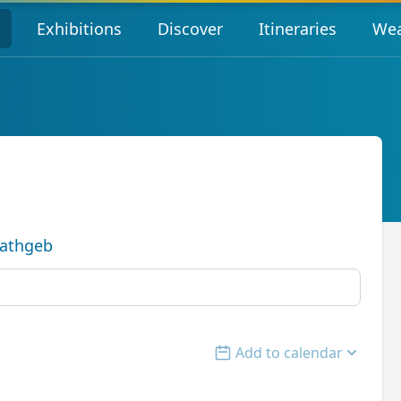
s
Exhibitions
Discover
Itineraries
Wea
Rathgeb
Add to calendar
Open options