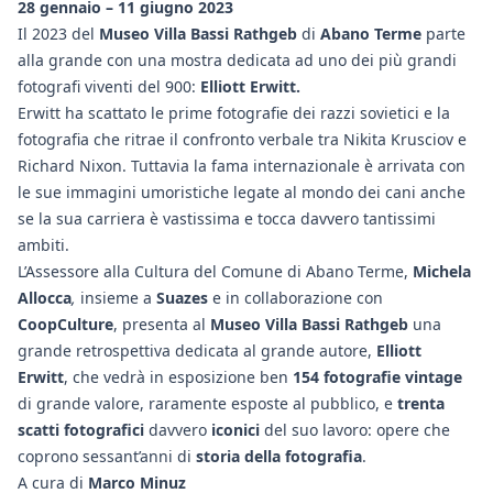
28 gennaio – 11 giugno 2023
Il 2023 del
Museo Villa Bassi Rathgeb
di
Abano Terme
parte
alla grande con una mostra dedicata ad uno dei più grandi
fotografi viventi del 900:
Elliott Erwitt.
Erwitt ha scattato le prime fotografie dei razzi sovietici e la
fotografia che ritrae il confronto verbale tra Nikita Krusciov e
Richard Nixon. Tuttavia la fama internazionale è arrivata con
le sue immagini umoristiche legate al mondo dei cani anche
se la sua carriera è vastissima e tocca davvero tantissimi
ambiti.
L’Assessore alla Cultura del Comune di Abano Terme,
Michela
Allocca
,
insieme a
Suazes
e in collaborazione con
CoopCulture
, presenta al
Museo Villa Bassi Rathgeb
una
grande retrospettiva dedicata al grande autore,
Elliott
Erwitt
, che vedrà in esposizione ben
154 fotografie vintage
di grande valore, raramente esposte al pubblico, e
trenta
scatti fotografici
davvero
iconici
del suo lavoro: opere che
coprono sessant’anni di
storia della fotografia
.
A cura di
Marco Minuz