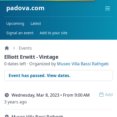
padova.com
Ope
Upcoming
Latest
Signal an event
Add to your site
Events
Elliott Erwitt - Vintage
0 dates left · Organized by
Museo Villa Bassi Rathgeb
Event has passed. View dates.
Add
Wednesday, Mar 8, 2023 • From 9:00 AM
Open 
3 years ago
Museo Villa Bassi Rathgeb