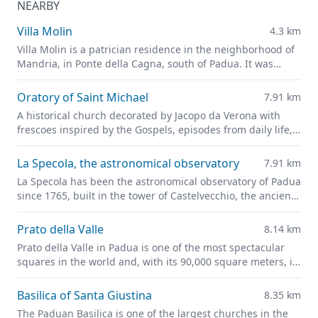
NEARBY
Villa Molin
4.3 km
Villa Molin is a patrician residence in the neighborhood of
Mandria, in Ponte della Cagna, south of Padua. It was
designed for Nicolò Molin, a Venetian noble, by Vincenzo
Scamozzi and completed in 1597.
Oratory of Saint Michael
7.91 km
A historical church decorated by Jacopo da Verona with
frescoes inspired by the Gospels, episodes from daily life,
and portraits of leading figures of fourteenth-century
Padua
La Specola, the astronomical observatory
7.91 km
La Specola has been the astronomical observatory of Padua
since 1765, built in the tower of Castelvecchio, the ancient
castle of the city and the pride of medieval Padua.
Prato della Valle
8.14 km
Prato della Valle in Padua is one of the most spectacular
squares in the world and, with its 90,000 square meters, is
one of the largest in Europe.
Basilica of Santa Giustina
8.35 km
The Paduan Basilica is one of the largest churches in the