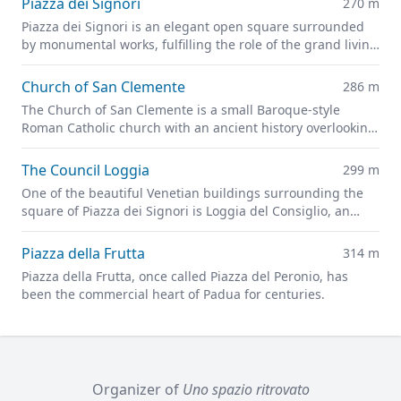
Piazza dei Signori
270 m
Piazza dei Signori is an elegant open square surrounded
by monumental works, fulfilling the role of the grand living
room of Padua.
Church of San Clemente
286 m
The Church of San Clemente is a small Baroque-style
Roman Catholic church with an ancient history overlooking
the Piazza dei Signori.
The Council Loggia
299 m
One of the beautiful Venetian buildings surrounding the
square of Piazza dei Signori is Loggia del Consiglio, an
outstanding example of the architecture of the 15th and
16th centuries.
Piazza della Frutta
314 m
Piazza della Frutta, once called Piazza del Peronio, has
been the commercial heart of Padua for centuries.
Organizer of
Uno spazio ritrovato