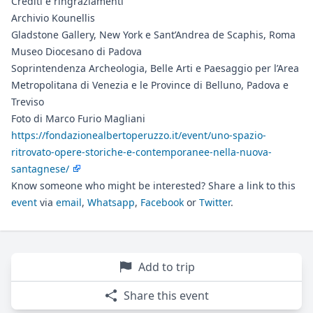
Crediti e ringraziamenti
Archivio Kounellis
Gladstone Gallery, New York e Sant’Andrea de Scaphis, Roma
Museo Diocesano di Padova
Soprintendenza Archeologia, Belle Arti e Paesaggio per l’Area
Metropolitana di Venezia e le Province di Belluno, Padova e
Treviso
Foto di Marco Furio Magliani
https://fondazionealbertoperuzzo.it/event/uno-spazio-
ritrovato-opere-storiche-e-contemporanee-nella-nuova-
santagnese/
Know someone who might be interested? Share a link to this
event
via
email
,
Whatsapp
,
Facebook
or
Twitter
.
Add to trip
Share this event