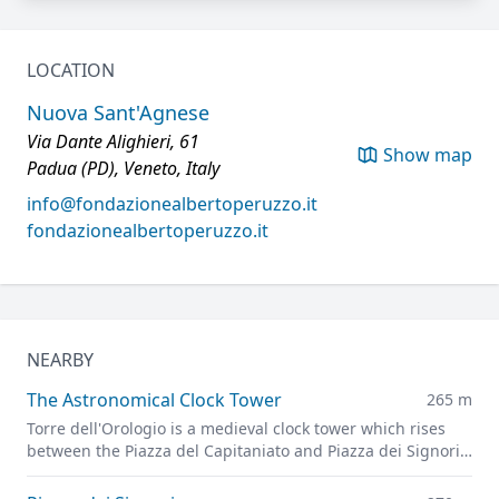
LOCATION
Nuova Sant'Agnese
Via Dante Alighieri, 61
Show map
Padua (PD), Veneto, Italy
info@fondazionealbertoperuzzo.it
fondazionealbertoperuzzo.it
NEARBY
The Astronomical Clock Tower
265 m
Torre dell'Orologio is a medieval clock tower which rises
between the Piazza del Capitaniato and Piazza dei Signori,
representing one of the symbols of the Carrarese era in
Padua.