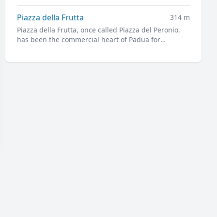
Consiglio, an outstanding example of the
architecture of the 15th and 16th centuries.
Piazza della Frutta
314 m
Piazza della Frutta, once called Piazza del Peronio,
has been the commercial heart of Padua for
centuries.