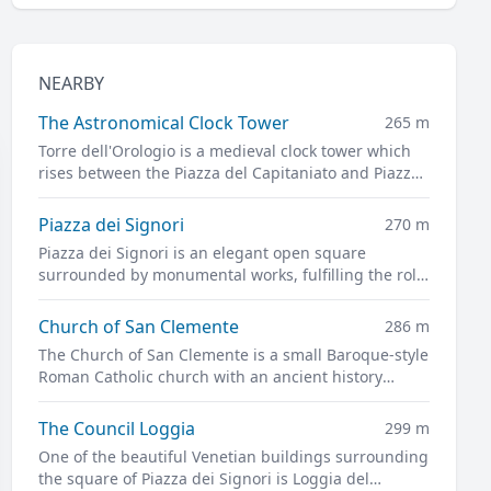
NEARBY
The Astronomical Clock Tower
265 m
Torre dell'Orologio is a medieval clock tower which
rises between the Piazza del Capitaniato and Piazza
dei Signori, representing one of the symbols of the
Carrarese era in Padua.
Piazza dei Signori
270 m
Piazza dei Signori is an elegant open square
surrounded by monumental works, fulfilling the role
of the grand living room of Padua.
Church of San Clemente
286 m
The Church of San Clemente is a small Baroque-style
Roman Catholic church with an ancient history
overlooking the Piazza dei Signori.
The Council Loggia
299 m
One of the beautiful Venetian buildings surrounding
the square of Piazza dei Signori is Loggia del