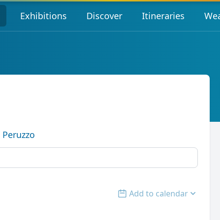
s
Exhibitions
Discover
Itineraries
Wea
 Peruzzo
Add to calendar
Open options