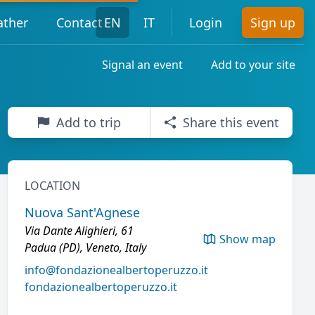
ther
Contact
EN
IT
Login
Sign up
Signal an event
Add to your site
Add to trip
Share this event
LOCATION
Nuova Sant'Agnese
Via Dante Alighieri, 61
Show map
Padua (PD), Veneto, Italy
info@fondazionealbertoperuzzo.it
fondazionealbertoperuzzo.it