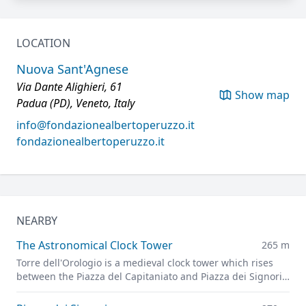
LOCATION
Nuova Sant'Agnese
Via Dante Alighieri, 61
Show map
Padua (PD), Veneto, Italy
info@fondazionealbertoperuzzo.it
fondazionealbertoperuzzo.it
NEARBY
The Astronomical Clock Tower
265 m
Torre dell'Orologio is a medieval clock tower which rises
between the Piazza del Capitaniato and Piazza dei Signori,
representing one of the symbols of the Carrarese era in
Padua.