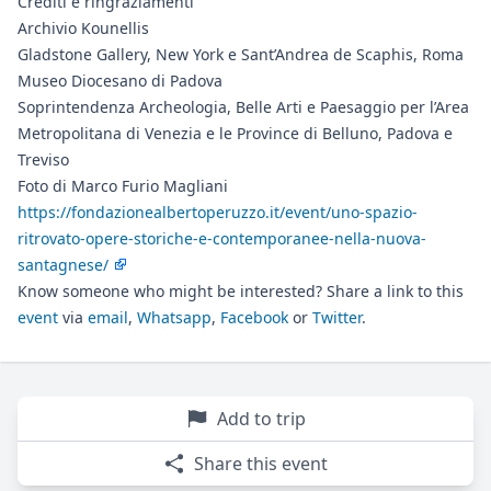
Crediti e ringraziamenti
Archivio Kounellis
Gladstone Gallery, New York e Sant’Andrea de Scaphis, Roma
Museo Diocesano di Padova
Soprintendenza Archeologia, Belle Arti e Paesaggio per l’Area
Metropolitana di Venezia e le Province di Belluno, Padova e
Treviso
Foto di Marco Furio Magliani
https://fondazionealbertoperuzzo.it/event/uno-spazio-
ritrovato-opere-storiche-e-contemporanee-nella-nuova-
santagnese/
Know someone who might be interested? Share a link to this
event
via
email
,
Whatsapp
,
Facebook
or
Twitter
.
Add to trip
Share this event