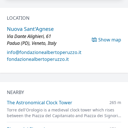
LOCATION
Nuova Sant'Agnese
Via Dante Alighieri, 61
Show map
Padua (PD), Veneto, Italy
info@fondazionealbertoperuzzo.it
fondazionealbertoperuzzo.it
NEARBY
The Astronomical Clock Tower
265 m
Torre dell'Orologio is a medieval clock tower which rises
between the Piazza del Capitaniato and Piazza dei Signori,
representing one of the symbols of the Carrarese era in
Padua.