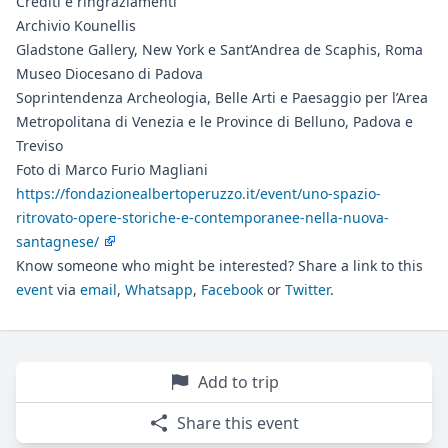
Crediti e ringraziamenti
Archivio Kounellis
Gladstone Gallery, New York e Sant’Andrea de Scaphis, Roma
Museo Diocesano di Padova
Soprintendenza Archeologia, Belle Arti e Paesaggio per l’Area
Metropolitana di Venezia e le Province di Belluno, Padova e
Treviso
Foto di Marco Furio Magliani
https://fondazionealbertoperuzzo.it/event/uno-spazio-
ritrovato-opere-storiche-e-contemporanee-nella-nuova-
santagnese/
Know someone who might be interested? Share a link to this
event
via
email
,
Whatsapp
,
Facebook
or
Twitter
.
Add to trip
Share this event