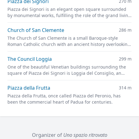
Piazza dei Signori
270 m
Piazza dei Signori is an elegant open square surrounded
by monumental works, fulfilling the role of the grand living
room of Padua.
Church of San Clemente
286 m
The Church of San Clemente is a small Baroque-style
Roman Catholic church with an ancient history overlooking
the Piazza dei Signori.
The Council Loggia
299 m
One of the beautiful Venetian buildings surrounding the
square of Piazza dei Signori is Loggia del Consiglio, an
outstanding example of the architecture of the 15th and
16th centuries.
Piazza della Frutta
314 m
Piazza della Frutta, once called Piazza del Peronio, has
been the commercial heart of Padua for centuries.
Organizer of
Uno spazio ritrovato