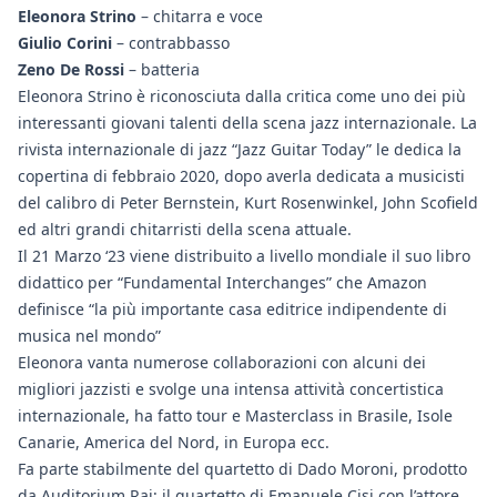
Eleonora Strino
– chitarra e voce
Giulio Corini
– contrabbasso
Zeno De Rossi
– batteria
Eleonora Strino è riconosciuta dalla critica come uno dei più
interessanti giovani talenti della scena jazz internazionale. La
rivista internazionale di jazz “Jazz Guitar Today” le dedica la
copertina di febbraio 2020, dopo averla dedicata a musicisti
del calibro di Peter Bernstein, Kurt Rosenwinkel, John Scofield
ed altri grandi chitarristi della scena attuale.
Il 21 Marzo ‘23 viene distribuito a livello mondiale il suo libro
didattico per “Fundamental Interchanges” che Amazon
definisce “la più importante casa editrice indipendente di
musica nel mondo”
Eleonora vanta numerose collaborazioni con alcuni dei
migliori jazzisti e svolge una intensa attività concertistica
internazionale, ha fatto tour e Masterclass in Brasile, Isole
Canarie, America del Nord, in Europa ecc.
Fa parte stabilmente del quartetto di Dado Moroni, prodotto
da Auditorium Rai; il quartetto di Emanuele Cisi con l’attore