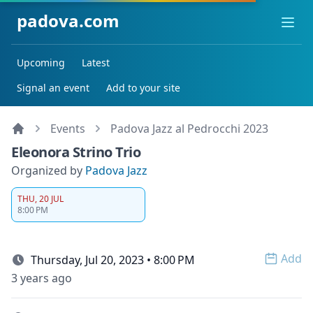
padova.com
Ope
Upcoming
Latest
Signal an event
Add to your site
Events
Padova Jazz al Pedrocchi 2023
Eleonora Strino Trio
Organized by
Padova Jazz
THU, 20 JUL
8:00 PM
Add
Thursday, Jul 20, 2023 • 8:00 PM
Open 
3 years ago