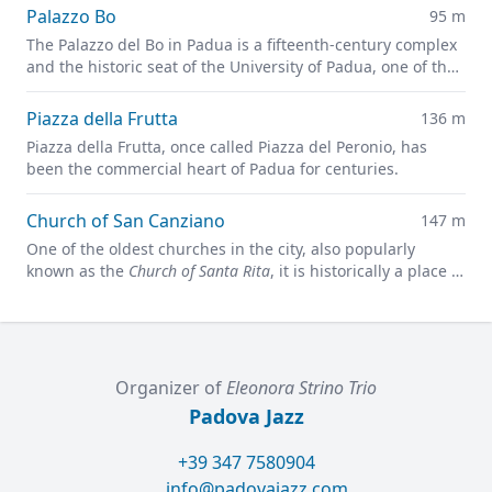
Palazzo Bo
95 m
The Palazzo del Bo in Padua is a fifteenth-century complex
and the historic seat of the University of Padua, one of the
oldest universities in the world.
Piazza della Frutta
136 m
Piazza della Frutta, once called Piazza del Peronio, has
been the commercial heart of Padua for centuries.
Church of San Canziano
147 m
One of the oldest churches in the city, also popularly
known as the
Church of Santa Rita
, it is historically a place of
faith and meditation.
Organizer of
Eleonora Strino Trio
Padova Jazz
+39 347 7580904
info@padovajazz.com