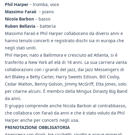
Phil Harper
– tromba, voce
Massimo Faraò
– piano
Nicola Barbon
– basso
Ruben Bellavia
– batteria
Massimo Faraò e Phil Harper collaborano da diversi anni e
hanno tenuto concerti e registrato dischi sia in europa che
negli stati uniti.
Phil Harper, nato a Baltimora e cresciuto ad Atlanta, si è
trasferito a New York all età di 18 anni. La sua carriera vanta
collaborazioni con i grandi del jazz, dai Jazz Messengers di
Art Blakey a Betty Carter, Harry Sweets Edison, Bill Cosby,
Cedar Walton, Benny Golson, Jimmy McGriff, Etta Jones, solo
per citarne alcuni. È membro della Mingus Dinasty Big Band
da anni.
Il gruppo comprende anche Nicola Barbon al contrabbasso,
che collabora con Faraò da anni e che è stato voluto da Phil
Harper anche per concerti negli usa.
PRENOTAZIONE OBBLIGATORIA
Apericena con drink, tre cicchetti, risotto e acque minerali.