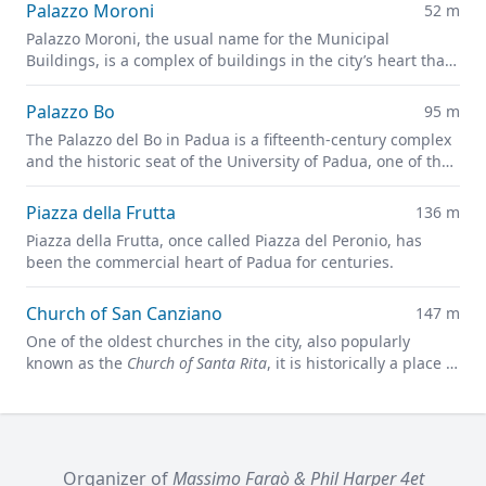
Palazzo Moroni
52 m
Palazzo Moroni, the usual name for the Municipal
Buildings, is a complex of buildings in the city’s heart that
house the offices of the Municipality of Padua.
Palazzo Bo
95 m
The Palazzo del Bo in Padua is a fifteenth-century complex
and the historic seat of the University of Padua, one of the
oldest universities in the world.
Piazza della Frutta
136 m
Piazza della Frutta, once called Piazza del Peronio, has
been the commercial heart of Padua for centuries.
Church of San Canziano
147 m
One of the oldest churches in the city, also popularly
known as the
Church of Santa Rita
, it is historically a place of
faith and meditation.
Organizer of
Massimo Faraò & Phil Harper 4et