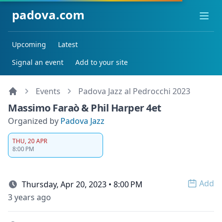
padova.com
Ope
Upcoming
Latest
Signal an event
Add to your site
Events
Padova Jazz al Pedrocchi 2023
Massimo Faraò & Phil Harper 4et
Organized by
Padova Jazz
THU, 20 APR
8:00 PM
Add
Thursday, Apr 20, 2023 • 8:00 PM
Open 
3 years ago