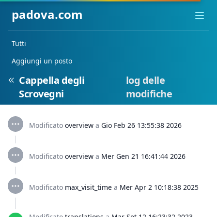
padova.com
Ope
Tutti
Aggiungi un posto
Cappella degli
log delle
Scrovegni
modifiche
Modificato
overview
a
Gio Feb 26 13:55:38 2026
Modificato
overview
a
Mer Gen 21 16:41:44 2026
Modificato
max_visit_time
a
Mer Apr 2 10:18:38 2025
Modificato
translations
a
Mar Set 12 16:23:32 2023