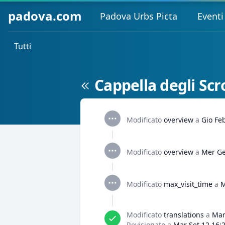
padova.com
Padova Urbs Picta
Eventi
Tutti
Cappella degli Sc
Modificato
overview
a
Gio Fe
Modificato
overview
a
Mer Ge
Modificato
max_visit_time
a
M
Modificato
translations
a
Mar
Revisionato a
Mar Set 12 16: