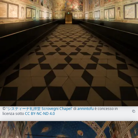
©
'システィーナ礼拝堂 Scrovegni Chapel'
di
annintofu
è concesso in
licenza sotto
CC BY-NC-ND 4.0