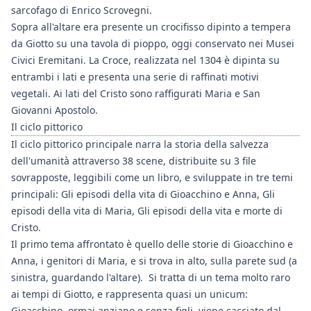
sarcofago di Enrico Scrovegni.
Sopra all'altare era presente un crocifisso dipinto a tempera
da Giotto su una tavola di pioppo, oggi conservato nei Musei
Civici Eremitani. La Croce, realizzata nel 1304 è dipinta su
entrambi i lati e presenta una serie di raffinati motivi
vegetali. Ai lati del Cristo sono raffigurati Maria e San
Giovanni Apostolo.
Il ciclo pittorico
Il ciclo pittorico principale narra la storia della salvezza
dell'umanità attraverso 38 scene, distribuite su 3 file
sovrapposte, leggibili come un libro, e sviluppate in tre temi
principali: Gli episodi della vita di Gioacchino e Anna, Gli
episodi della vita di Maria, Gli episodi della vita e morte di
Cristo.
Il primo tema affrontato è quello delle storie di Gioacchino e
Anna, i genitori di Maria, e si trova in alto, sulla parete sud (a
sinistra, guardando l'altare). Si tratta di un tema molto raro
ai tempi di Giotto, e rappresenta quasi un unicum:
Gioacchino, ormai anziano e senza figli, viene cacciato dal