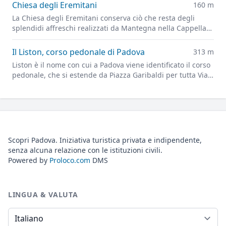
Chiesa degli Eremitani
160 m
La Chiesa degli Eremitani conserva ciò che resta degli
splendidi affreschi realizzati da Mantegna nella Cappella
Ovetari, parzialmente distrutti dai bombardamenti alleati
del 1944
Il Liston, corso pedonale di Padova
313 m
Liston è il nome con cui a Padova viene identificato il corso
pedonale, che si estende da Piazza Garibaldi per tutta Via 8
Febbraio e in seguito fino a Prato della Valle.
Scopri Padova. Iniziativa turistica privata e indipendente,
senza alcuna relazione con le istituzioni civili.
Powered by
Proloco.com
DMS
LINGUA & VALUTA
Lingua