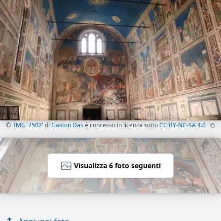
©
'IMG_7502'
di
Gaston Das
è concesso in licenza sotto
CC BY-NC-SA 4.0
Visualizza 6 foto seguenti