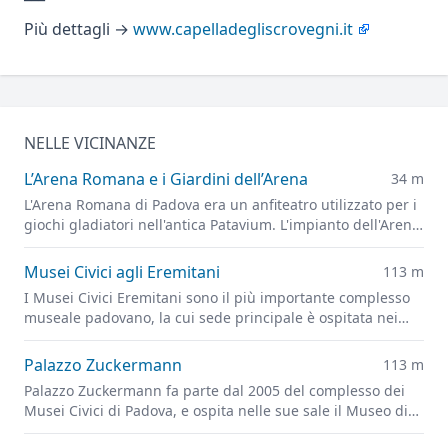
Più dettagli →
www.capelladegliscrovegni.it
NELLE VICINANZE
L’Arena Romana e i Giardini dell’Arena
34 m
L'Arena Romana di Padova era un anfiteatro utilizzato per i
giochi gladiatori nell'antica Patavium. L'impianto dell'Arena
è ora alla base dei Giardini dell'Arena, il principale parco
cittadino.
Musei Civici agli Eremitani
113 m
I Musei Civici Eremitani sono il più importante complesso
museale padovano, la cui sede principale è ospitata nei
chiostri dell'ex convento dei frati Eremitani, in Piazza
Eremitani.
Palazzo Zuckermann
113 m
Palazzo Zuckermann fa parte dal 2005 del complesso dei
Musei Civici di Padova, e ospita nelle sue sale il Museo di
Arti Applicate e Decorative e il Museo Bottacin