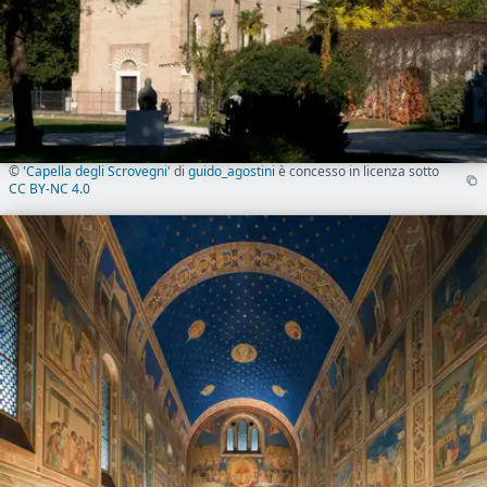
©
'Capella degli Scrovegni'
di
guido_agostini
è concesso in licenza sotto
CC BY-NC 4.0