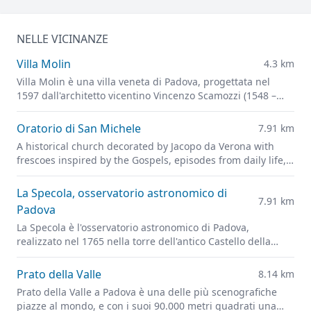
NELLE VICINANZE
Villa Molin
4.3 km
Villa Molin è una villa veneta di Padova, progettata nel
1597 dall'architetto vicentino Vincenzo Scamozzi (1548 –
1616), architetto, scenografo, trattatista di ampia cultura
operante a Vicenza e nell'area veneziana, dove fu la figura
Oratorio di San Michele
7.91 km
più importante tra Andrea Palladio e Baldassare Longhena.
A historical church decorated by Jacopo da Verona with
frescoes inspired by the Gospels, episodes from daily life,
and portraits of leading figures of fourteenth-century
Padua
La Specola, osservatorio astronomico di
7.91 km
Padova
La Specola è l'osservatorio astronomico di Padova,
realizzato nel 1765 nella torre dell'antico Castello della
città.
Prato della Valle
8.14 km
Prato della Valle a Padova è una delle più scenografiche
piazze al mondo, e con i suoi 90.000 metri quadrati una