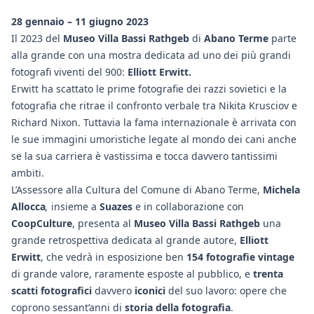
28 gennaio – 11 giugno 2023
Il 2023 del
Museo Villa Bassi Rathgeb
di
Abano Terme
parte
alla grande con una mostra dedicata ad uno dei più grandi
fotografi viventi del 900:
Elliott Erwitt.
Erwitt ha scattato le prime fotografie dei razzi sovietici e la
fotografia che ritrae il confronto verbale tra Nikita Krusciov e
Richard Nixon. Tuttavia la fama internazionale è arrivata con
le sue immagini umoristiche legate al mondo dei cani anche
se la sua carriera è vastissima e tocca davvero tantissimi
ambiti.
L’Assessore alla Cultura del Comune di Abano Terme,
Michela
Allocca
,
insieme a
Suazes
e in collaborazione con
CoopCulture
, presenta al
Museo Villa Bassi Rathgeb
una
grande retrospettiva dedicata al grande autore,
Elliott
Erwitt
, che vedrà in esposizione ben
154 fotografie vintage
di grande valore, raramente esposte al pubblico, e
trenta
scatti fotografici
davvero
iconici
del suo lavoro: opere che
coprono sessant’anni di
storia della fotografia
.