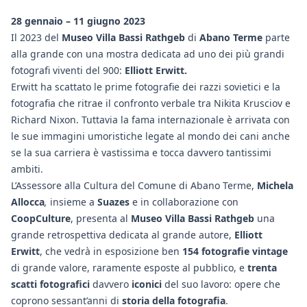
28 gennaio – 11 giugno 2023
Il 2023 del
Museo Villa Bassi Rathgeb
di
Abano Terme
parte
alla grande con una mostra dedicata ad uno dei più grandi
fotografi viventi del 900:
Elliott Erwitt.
Erwitt ha scattato le prime fotografie dei razzi sovietici e la
fotografia che ritrae il confronto verbale tra Nikita Krusciov e
Richard Nixon. Tuttavia la fama internazionale è arrivata con
le sue immagini umoristiche legate al mondo dei cani anche
se la sua carriera è vastissima e tocca davvero tantissimi
ambiti.
L’Assessore alla Cultura del Comune di Abano Terme,
Michela
Allocca
,
insieme a
Suazes
e in collaborazione con
CoopCulture
, presenta al
Museo Villa Bassi Rathgeb
una
grande retrospettiva dedicata al grande autore,
Elliott
Erwitt
, che vedrà in esposizione ben
154 fotografie vintage
di grande valore, raramente esposte al pubblico, e
trenta
scatti fotografici
davvero
iconici
del suo lavoro: opere che
coprono sessant’anni di
storia della fotografia
.