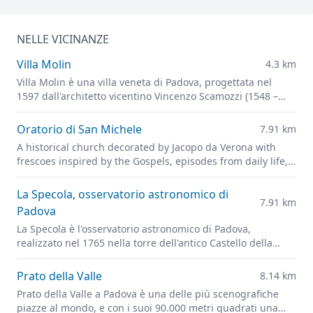
NELLE VICINANZE
Villa Molin
4.3 km
Villa Molin è una villa veneta di Padova, progettata nel
1597 dall'architetto vicentino Vincenzo Scamozzi (1548 –
1616), architetto, scenografo, trattatista di ampia cultura
operante a Vicenza e nell'area veneziana, dove fu la figura
Oratorio di San Michele
7.91 km
più importante tra Andrea Palladio e Baldassare Longhena.
A historical church decorated by Jacopo da Verona with
frescoes inspired by the Gospels, episodes from daily life,
and portraits of leading figures of fourteenth-century
Padua
La Specola, osservatorio astronomico di
7.91 km
Padova
La Specola è l'osservatorio astronomico di Padova,
realizzato nel 1765 nella torre dell'antico Castello della
città.
Prato della Valle
8.14 km
Prato della Valle a Padova è una delle più scenografiche
piazze al mondo, e con i suoi 90.000 metri quadrati una