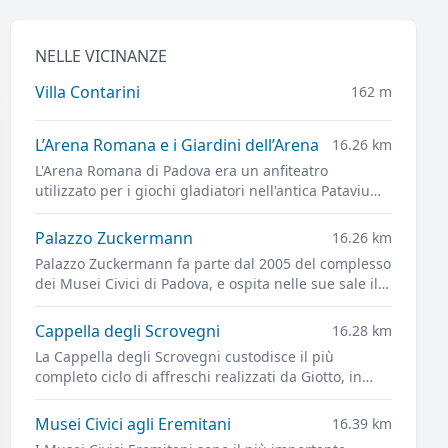
NELLE VICINANZE
Villa Contarini
162 m
L’Arena Romana e i Giardini dell’Arena
16.26 km
L'Arena Romana di Padova era un anfiteatro
utilizzato per i giochi gladiatori nell'antica Patavium.
L'impianto dell'Arena è ora alla base dei Giardini
dell'Arena, il principale parco cittadino.
Palazzo Zuckermann
16.26 km
Palazzo Zuckermann fa parte dal 2005 del complesso
dei Musei Civici di Padova, e ospita nelle sue sale il
Museo di Arti Applicate e Decorative e il Museo
Bottacin
Cappella degli Scrovegni
16.28 km
La Cappella degli Scrovegni custodisce il più
completo ciclo di affreschi realizzati da Giotto, in
quello che è uno dei capolavori più importanti
dell'arte figurativa di tutti i tempi
Musei Civici agli Eremitani
16.39 km