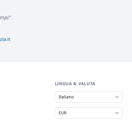
empi"
la.it
LINGUA & VALUTA
Lingua
Valuta