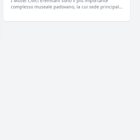
I Musei Civici Eremitani sono il più importante
complesso museale padovano, la cui sede principale
è ospitata nei chiostri dell'ex convento dei frati
Eremitani, in Piazza Eremitani.