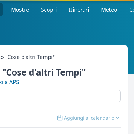
Mostre
Scopri
Itinerari
Meteo
C
to "Cose d'altri Tempi"
 "Cose d'altri Tempi"
zola APS
Aggiungi al calendario
Open options