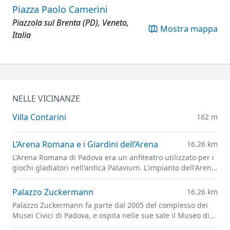
Piazza Paolo Camerini
Piazzola sul Brenta (PD), Veneto,
Mostra mappa
Italia
NELLE VICINANZE
Villa Contarini
162 m
L’Arena Romana e i Giardini dell’Arena
16.26 km
L'Arena Romana di Padova era un anfiteatro utilizzato per i
giochi gladiatori nell'antica Patavium. L'impianto dell'Arena
è ora alla base dei Giardini dell'Arena, il principale parco
cittadino.
Palazzo Zuckermann
16.26 km
Palazzo Zuckermann fa parte dal 2005 del complesso dei
Musei Civici di Padova, e ospita nelle sue sale il Museo di
Arti Applicate e Decorative e il Museo Bottacin