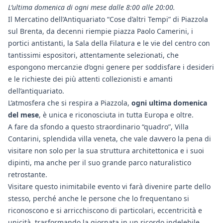
L’ultima domenica di ogni mese dalle 8:00 alle 20:00.
Il Mercatino dell’Antiquariato “Cose d’altri Tempi” di Piazzola
sul Brenta, da decenni riempie piazza Paolo Camerini, i
portici antistanti, la Sala della Filatura e le vie del centro con
tantissimi espositori, attentamente selezionati, che
espongono mercanzie d’ogni genere per soddisfare i desideri
e le richieste dei più attenti collezionisti e amanti
dell’antiquariato.
L’atmosfera che si respira a Piazzola,
ogni ultima domenica
del mese
, è unica e riconosciuta in tutta Europa e oltre.
A fare da sfondo a questo straordinario “quadro”, Villa
Contarini, splendida villa veneta, che vale davvero la pena di
visitare non solo per la sua struttura architettonica e i suoi
dipinti, ma anche per il suo grande parco naturalistico
retrostante.
Visitare questo inimitabile evento vi farà divenire parte dello
stesso, perché anche le persone che lo frequentano si
riconoscono e si arricchiscono di particolari, eccentricità e
unicità, trasformando la giornata in un ricordo indelebile