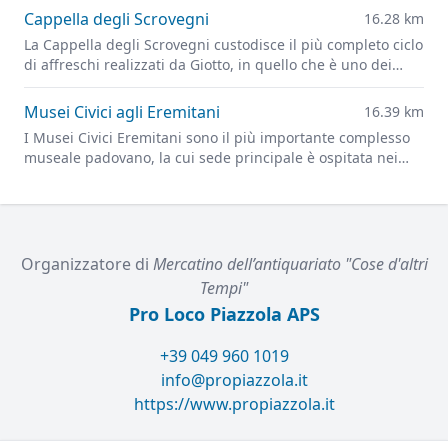
Cappella degli Scrovegni
16.28 km
La Cappella degli Scrovegni custodisce il più completo ciclo
di affreschi realizzati da Giotto, in quello che è uno dei
capolavori più importanti dell'arte figurativa di tutti i tempi
Musei Civici agli Eremitani
16.39 km
I Musei Civici Eremitani sono il più importante complesso
museale padovano, la cui sede principale è ospitata nei
chiostri dell'ex convento dei frati Eremitani, in Piazza
Eremitani.
Organizzatore di
Mercatino dell’antiquariato "Cose d'altri
Tempi"
Pro Loco Piazzola APS
+39 049 960 1019
info@propiazzola.it
https://www.propiazzola.it