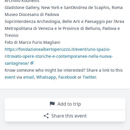
Archivio Kounellis
Gladstone Gallery, New York e Sant’Andrea de Scaphis, Roma
Museo Diocesano di Padova
Soprintendenza Archeologia, Belle Arti e Paesaggio per l’Area
Metropolitana di Venezia e le Province di Belluno, Padova e
Treviso
Foto di Marco Furio Magliani
https://fondazionealbertoperuzzo.it/event/uno-spazio-
ritrovato-opere-storiche-e-contemporanee-nella-nuova-
santagnese/
Know someone who might be interested? Share a link to this
event
via
email
,
Whatsapp
,
Facebook
or
Twitter
.
Add to trip
Share this event