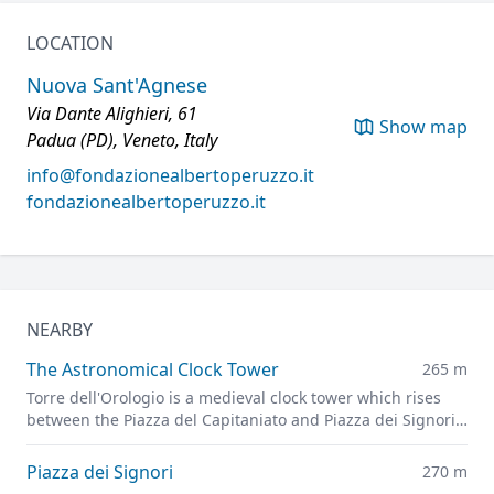
LOCATION
Nuova Sant'Agnese
Via Dante Alighieri, 61
Show map
Padua (PD), Veneto, Italy
info@fondazionealbertoperuzzo.it
fondazionealbertoperuzzo.it
NEARBY
The Astronomical Clock Tower
265 m
Torre dell'Orologio is a medieval clock tower which rises
between the Piazza del Capitaniato and Piazza dei Signori,
representing one of the symbols of the Carrarese era in
Padua.
Piazza dei Signori
270 m