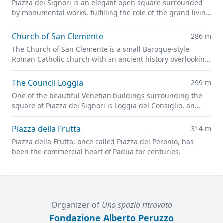
Piazza dei Signori is an elegant open square surrounded
by monumental works, fulfilling the role of the grand living
room of Padua.
Church of San Clemente
286 m
The Church of San Clemente is a small Baroque-style
Roman Catholic church with an ancient history overlooking
the Piazza dei Signori.
The Council Loggia
299 m
One of the beautiful Venetian buildings surrounding the
square of Piazza dei Signori is Loggia del Consiglio, an
outstanding example of the architecture of the 15th and
16th centuries.
Piazza della Frutta
314 m
Piazza della Frutta, once called Piazza del Peronio, has
been the commercial heart of Padua for centuries.
Organizer of
Uno spazio ritrovato
Fondazione Alberto Peruzzo