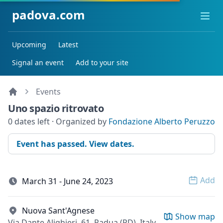
padova.com
Ope
Upcoming
Latest
Signal an event
Add to your site
Events
Uno spazio ritrovato
0 dates left · Organized by
Fondazione Alberto Peruzzo
Event has passed. View dates.
Add
March 31 - June 24, 2023
Open 
Nuova Sant'Agnese
Show map
Via Dante Alighieri, 61, Padua (PD), Italy