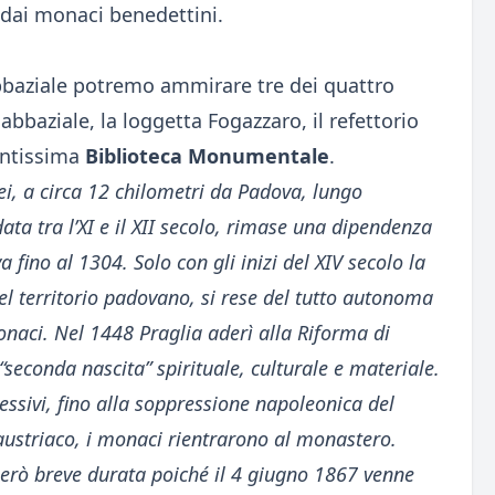
i dai monaci benedettini.
bbaziale potremo ammirare tre dei quattro
 abbaziale, la loggetta Fogazzaro, il refettorio
antissima
Biblioteca Monumentale
.
nei, a circa 12 chilometri da Padova, lungo
ta tra l’XI e il XII secolo, rimase una dipendenza
 fino al 1304. Solo con gli inizi del XIV secolo la
el territorio padovano, si rese del tutto autonoma
monaci. Nel 1448 Praglia aderì alla Riforma di
“seconda nascita” spirituale, culturale e materiale.
cessivi, fino alla soppressione napoleonica del
austriaco, i monaci rientrarono al monastero.
però breve durata poiché il 4 giugno 1867 venne