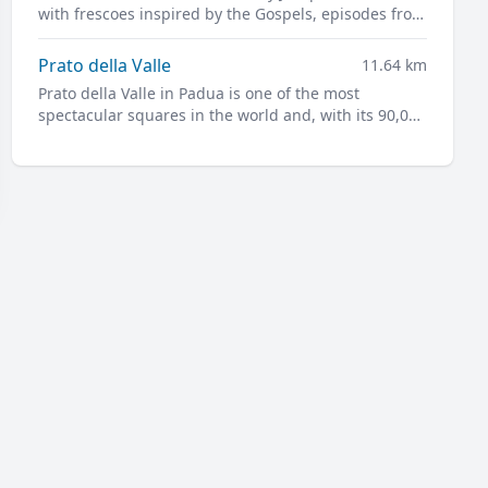
with frescoes inspired by the Gospels, episodes from
daily life, and portraits of leading figures of
fourteenth-century Padua
Prato della Valle
11.64 km
Prato della Valle in Padua is one of the most
spectacular squares in the world and, with its 90,000
square meters, is one of the largest in Europe.