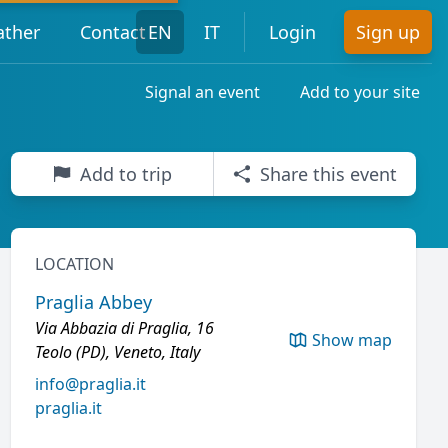
ther
Contact
EN
IT
Login
Sign up
Signal an event
Add to your site
Add to trip
Share this event
LOCATION
Praglia Abbey
Via Abbazia di Praglia, 16
Show map
Teolo (PD), Veneto, Italy
info@praglia.it
praglia.it