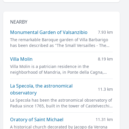
NEARBY
Monumental Garden of Valsanzibio
7.93 km
The remarkable Baroque garden of Villa Barbarigo
has been described as "The Small Versailles - The
Pearl of the Euganean Hills"
Villa Molin
8.19 km
Villa Molin is a patrician residence in the
neighborhood of Mandria, in Ponte della Cagna,
south of Padua. It was designed for Nicolò Molin, a
Venetian noble, by Vincenzo Scamozzi and
La Specola, the astronomical
11.3 km
completed in 1597.
observatory
La Specola has been the astronomical observatory of
Padua since 1765, built in the tower of Castelvecchio,
the ancient castle of the city and the pride of
medieval Padua.
Oratory of Saint Michael
11.31 km
A historical church decorated by Jacopo da Verona