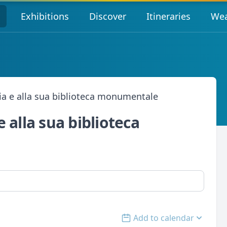
s
Exhibitions
Discover
Itineraries
Wea
glia e alla sua biblioteca monumentale
 e alla sua biblioteca
Add to calendar
Open options