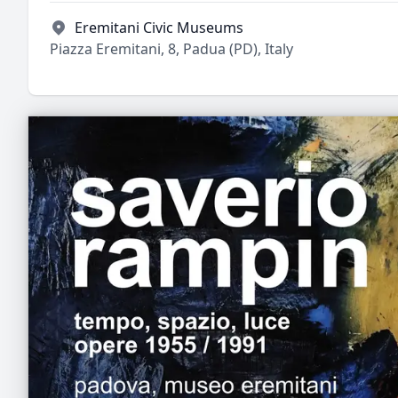
Eremitani Civic Museums
Piazza Eremitani, 8, Padua (PD), Italy