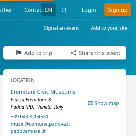
ther
Contact
EN
IT
Login
Sign up
Signal an event
Add to your site
Add to trip
Share this event
LOCATION
Eremitani Civic Museums
Piazza Eremitani, 8
Show map
Padua (PD), Veneto, Italy
+39 049 8204551
musei@comune.padova.it
padovamusei.it