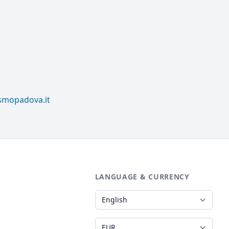
ismopadova.it
LANGUAGE & CURRENCY
Language
Currency