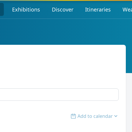
s
Exhibitions
Discover
Itineraries
Wea
Add to calendar
Open options