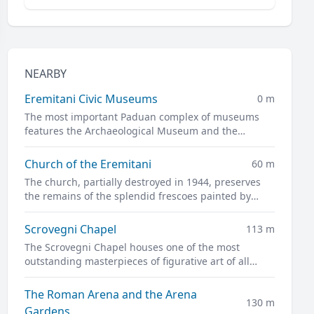
NEARBY
Eremitani Civic Museums
0 m
The most important Paduan complex of museums
features the Archaeological Museum and the
Museum of Medieval and Modern Art in a charming
former convent.
Church of the Eremitani
60 m
The church, partially destroyed in 1944, preserves
the remains of the splendid frescoes painted by
Guariento and Andrea Mantegna
Scrovegni Chapel
113 m
The Scrovegni Chapel houses one of the most
outstanding masterpieces of figurative art of all
time, the complete fresco cycle created by Giotto
The Roman Arena and the Arena
130 m
Gardens