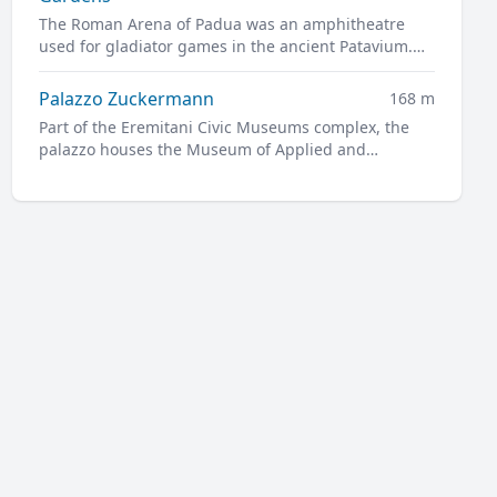
The Roman Arena of Padua was an amphitheatre
used for gladiator games in the ancient Patavium.
The Arena ruins are now part of the
Giardini
dell'Arena
park.
Palazzo Zuckermann
168 m
Part of the Eremitani Civic Museums complex, the
palazzo houses the Museum of Applied and
Decorative Arts and the Bottacin Museum in its
rooms.