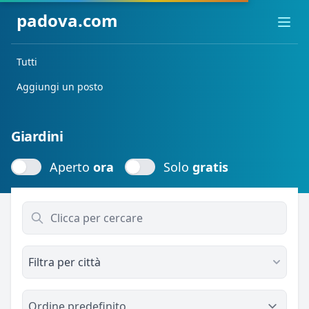
padova.com
Ope
Tutti
Aggiungi un posto
Giardini
Aperto
ora
Solo
gratis
Aperto
ora
Solo
gratis
Filtra per città