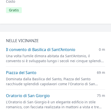
Costo
Gratis
NELLE VICINANZE
Il convento di Basilica di Sant’Antonio
0 m
Una volta l’umile dimora abitata da Sant'Antonio, il
convento si è sviluppato lungo i secoli nei cinque splendidi
chiostri posti sul lato meridionale della Basilica
Piazza del Santo
69 m
Dominata dalla Basilica del Santo, Piazza del Santo
racchiude splendidi capolavori come l'Oratorio di San
Giorgio, la Scoletta del Santo e il Gattamelata.
Oratorio di San Giorgio
75 m
L'Oratorio di San Giorgio è un elegante edificio in stile
romanico, con facciata realizzata in mattoni a vista e tre