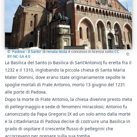
©
'Padova - Il Santo'
di
renata testa
è concesso in licenza sotto
CC
BY-NC-SA 4.0
La Basilica del Santo (o Basilica di Sant'Antonio) fu eretta fra il
1232 e il 1310, inglobando la piccola chiesa di Santa Maria
Mater Domini, dove erano state originariamente sepolte le
spoglie mortali di Frate Antonio, morto 13 giugno del 1231
alle porte di Padova.
Dopo la morte di Frate Antonio, la chiesa divenne presto meta
di pellegrinaggio e sede di fenomeni miracolosi; Antonio fu
canonizzato da Papa Gregorio IX ad un solo anno dalla morte
e la cittadinanza di Padova decise di costruire una Basilica in
grado di ospitare il crescente flusso di pellegrini che
accorrevano per pregare sulla sua tomba.