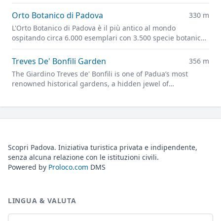
bassorilievi in pietra, tra cui spicca al centro San Giorgio
che uccide il drago.
Orto Botanico di Padova
330 m
L'Orto Botanico di Padova è il più antico al mondo
ospitando circa 6.000 esemplari con 3.500 specie botaniche
e il futuristico Giardino della Biodiversità.
Treves De' Bonfili Garden
356 m
The Giardino Treves de' Bonfili is one of Padua’s most
renowned historical gardens, a hidden jewel of
architectural and landscape creation by Giuseppe Jappelli.
Scopri Padova. Iniziativa turistica privata e indipendente,
senza alcuna relazione con le istituzioni civili.
Powered by
Proloco.com
DMS
LINGUA & VALUTA
Lingua