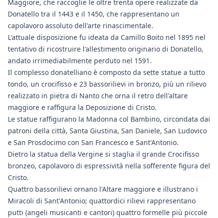
Maggiore, che raccoglie le oltre trenta opere realizzate da
Donatello tra il 1443 e il 1450, che rappresentano un
capolavoro assoluto dell'arte rinascimentale.
L'attuale disposizione fu ideata da Camillo Boito nel 1895 nel
tentativo di ricostruire l'allestimento originario di Donatello,
andato irrimediabilmente perduto nel 1591.
Il complesso donatelliano è composto da sette statue a tutto
tondo, un crocifisso e 23 bassorilievi in bronzo, più un rilievo
realizzato in pietra di Nanto che orna il retro dell'altare
maggiore e raffigura la Deposizione di Cristo.
Le statue raffigurano la Madonna col Bambino, circondata dai
patroni della città, Santa Giustina, San Daniele, San Ludovico
e San Prosdocimo con San Francesco e Sant'Antonio.
Dietro la statua della Vergine si staglia il grande Crocifisso
bronzeo, capolavoro di espressività nella sofferente figura del
Cristo.
Quattro bassorilievi ornano l'Altare maggiore e illustrano i
Miracoli di Sant'Antonio; quattordici rilievi rappresentano
putti (angeli musicanti e cantori) quattro formelle più piccole