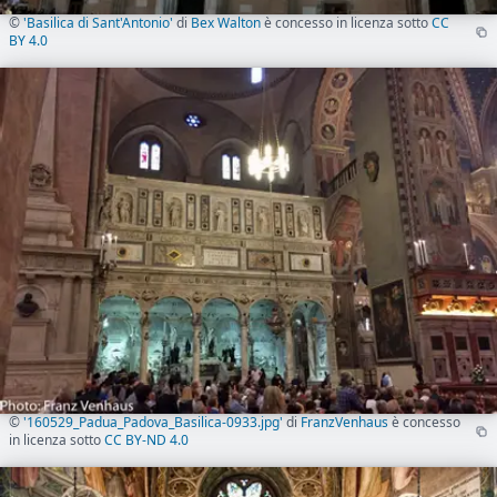
©
'Basilica di Sant'Antonio'
di
Bex Walton
è concesso in licenza sotto
CC
BY 4.0
©
'160529_Padua_Padova_Basilica-0933.jpg'
di
FranzVenhaus
è concesso
in licenza sotto
CC BY-ND 4.0