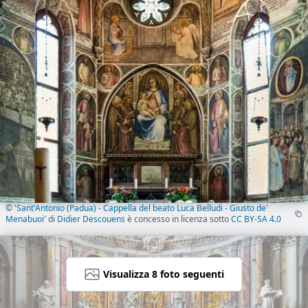
©
'Sant'Antonio (Padua) - Cappella del beato Luca Belludi - Giusto de'
Menabuoi'
di
Didier Descouens
è concesso in licenza sotto
CC BY-SA 4.0
Visualizza 8 foto seguenti