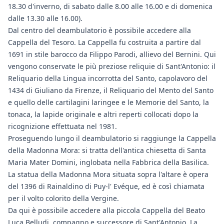
18.30 d'inverno, di sabato dalle 8.00 alle 16.00 e di domenica
dalle 13.30 alle 16.00).
Dal centro del deambulatorio è possibile accedere alla
Cappella del Tesoro. La Cappella fu costruita a partire dal
1691 in stile barocco da Filippo Parodi, allievo del Bernini. Qui
vengono conservate le più preziose reliquie di Sant'Antonio: il
Reliquario della Lingua incorrotta del Santo, capolavoro del
1434 di Giuliano da Firenze, il Reliquario del Mento del Santo
e quello delle cartilagini laringee e le Memorie del Santo, la
tonaca, la lapide originale e altri reperti collocati dopo la
ricognizione effettuata nel 1981.
Proseguendo lungo il deambulatorio si raggiunge la Cappella
della Madonna Mora: si tratta dell'antica chiesetta di Santa
Maria Mater Domini, inglobata nella Fabbrica della Basilica.
La statua della Madonna Mora situata sopra l'altare è opera
del 1396 di Rainaldino di Puy-l' Evéque, ed è così chiamata
per il volto colorito della Vergine.
Da qui è possibile accedere alla piccola Cappella del Beato
Luca Belludi, compagno e successore di Sant'Antonio. La