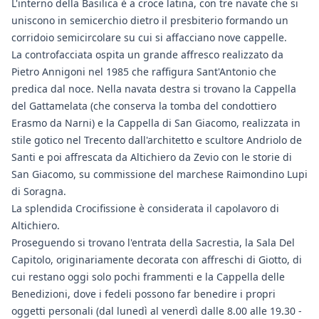
L'interno della Basilica è a croce latina, con tre navate che si
uniscono in semicerchio dietro il presbiterio formando un
corridoio semicircolare su cui si affacciano nove cappelle.
La controfacciata ospita un grande affresco realizzato da
Pietro Annigoni nel 1985 che raffigura Sant'Antonio che
predica dal noce. Nella navata destra si trovano la Cappella
del Gattamelata (che conserva la tomba del condottiero
Erasmo da Narni) e la Cappella di San Giacomo, realizzata in
stile gotico nel Trecento dall'architetto e scultore Andriolo de
Santi e poi affrescata da Altichiero da Zevio con le storie di
San Giacomo, su commissione del marchese Raimondino Lupi
di Soragna.
La splendida Crocifissione è considerata il capolavoro di
Altichiero.
Proseguendo si trovano l'entrata della Sacrestia, la Sala Del
Capitolo, originariamente decorata con affreschi di Giotto, di
cui restano oggi solo pochi frammenti e la Cappella delle
Benedizioni, dove i fedeli possono far benedire i propri
oggetti personali (dal lunedì al venerdì dalle 8.00 alle 19.30 -