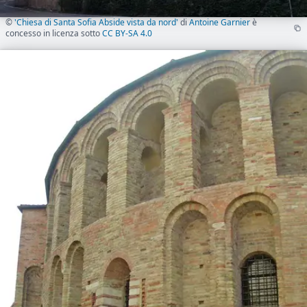
©
'Chiesa di Santa Sofia Abside vista da nord'
di
Antoine Garnier
è
concesso in licenza sotto
CC BY-SA 4.0