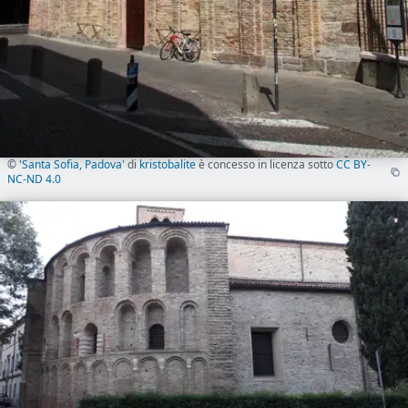
©
'Santa Sofia, Padova'
di
kristobalite
è concesso in licenza sotto
CC BY-
NC-ND 4.0