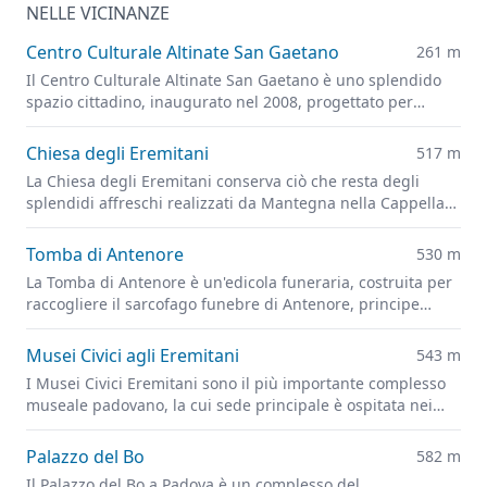
NELLE VICINANZE
Centro Culturale Altinate San Gaetano
261 m
Il Centro Culturale Altinate San Gaetano è uno splendido
spazio cittadino, inaugurato nel 2008, progettato per
promuovere e divulgare la cultura in tutte le sue forme.
Chiesa degli Eremitani
517 m
La Chiesa degli Eremitani conserva ciò che resta degli
splendidi affreschi realizzati da Mantegna nella Cappella
Ovetari, parzialmente distrutti dai bombardamenti alleati
del 1944
Tomba di Antenore
530 m
La Tomba di Antenore è un'edicola funeraria, costruita per
raccogliere il sarcofago funebre di Antenore, principe
troiano che secondo la leggenda avrebbe fondato Padova.
Musei Civici agli Eremitani
543 m
I Musei Civici Eremitani sono il più importante complesso
museale padovano, la cui sede principale è ospitata nei
chiostri dell'ex convento dei frati Eremitani, in Piazza
Eremitani.
Palazzo del Bo
582 m
Il Palazzo del Bo a Padova è un complesso del