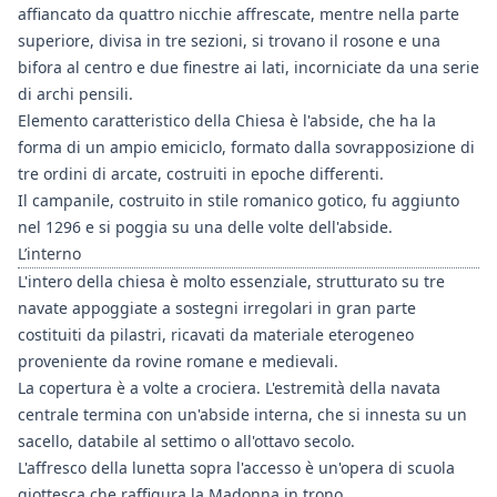
affiancato da quattro nicchie affrescate, mentre nella parte
superiore, divisa in tre sezioni, si trovano il rosone e una
bifora al centro e due finestre ai lati, incorniciate da una serie
di archi pensili.
Elemento caratteristico della Chiesa è l'abside, che ha la
forma di un ampio emiciclo, formato dalla sovrapposizione di
tre ordini di arcate, costruiti in epoche differenti.
Il campanile, costruito in stile romanico gotico, fu aggiunto
nel 1296 e si poggia su una delle volte dell'abside.
L’interno
L'intero della chiesa è molto essenziale, strutturato su tre
navate appoggiate a sostegni irregolari in gran parte
costituiti da pilastri, ricavati da materiale eterogeneo
proveniente da rovine romane e medievali.
La copertura è a volte a crociera. L'estremità della navata
centrale termina con un'abside interna, che si innesta su un
sacello, databile al settimo o all'ottavo secolo.
L'affresco della lunetta sopra l'accesso è un'opera di scuola
giottesca che raffigura la Madonna in trono.