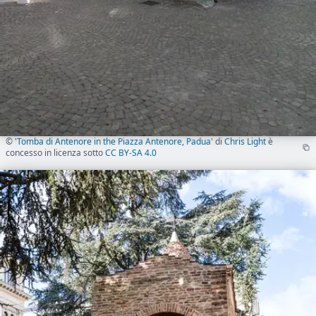
©
'Tomba di Antenore in the Piazza Antenore, Padua'
di
Chris Light
è
concesso in licenza sotto
CC BY-SA 4.0