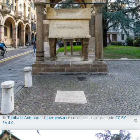
©
'Tomba di Antenore'
di
joergens.mi
è concesso in licenza sotto
CC BY-
SA 4.0