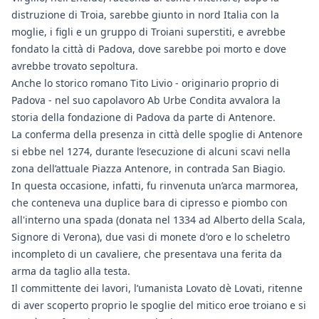
distruzione di Troia, sarebbe giunto in nord Italia con la
moglie, i figli e un gruppo di Troiani superstiti, e avrebbe
fondato la città di Padova, dove sarebbe poi morto e dove
avrebbe trovato sepoltura.
Anche lo storico romano Tito Livio - originario proprio di
Padova - nel suo capolavoro Ab Urbe Condita avvalora la
storia della fondazione di Padova da parte di Antenore.
La conferma della presenza in città delle spoglie di Antenore
si ebbe nel 1274, durante l’esecuzione di alcuni scavi nella
zona dell’attuale Piazza Antenore, in contrada San Biagio.
In questa occasione, infatti, fu rinvenuta un’arca marmorea,
che conteneva una duplice bara di cipresso e piombo con
all'interno una spada (donata nel 1334 ad Alberto della Scala,
Signore di Verona), due vasi di monete d'oro e lo scheletro
incompleto di un cavaliere, che presentava una ferita da
arma da taglio alla testa.
Il committente dei lavori, l’umanista Lovato dè Lovati, ritenne
di aver scoperto proprio le spoglie del mitico eroe troiano e si