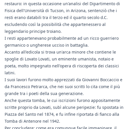
restauro: in questa occasione un'analisi del Dipartimento di
Fisica dell'Università di Tucson, in Arizona, sentenziò che i
resti erano databili tra il terzo ed il quarto secolo d.C.
escludendo così la possibilità che appartenessero al
leggendario principe troiano.
I resti appartenevano probabilmente ad un ricco guerriero
germanico o ungherese ucciso in battaglia.
Accanto all'edicola si trova un'arca minore che contiene le
spoglie di Lovato Lovati, un eminente umanista, notaio e
poeta, molto impegnato nell'opera di riscoperta dei classici
latini.
I suoi lavori furono molto apprezzati da Giovanni Boccaccio e
da Francesco Petrarca, che nei suoi scritti lo cita come il più
grande tra i poeti della sua generazione.
Anche questa tomba, le cui iscrizioni furono appositamente
scritte proprio da Lovati, subì alcune peripezie: fu spostata in
Piazza del Santo nel 1874, e fu infine riportata di fianco alla
Tomba di Antenore nel 1942.
Per concludere: come era comunque facile immaginare, il