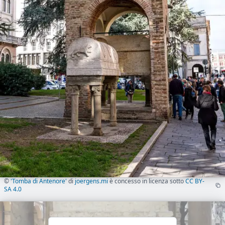
©
'Tomba di Antenore'
di
joergens.mi
è concesso in licenza sotto
CC BY-
SA 4.0