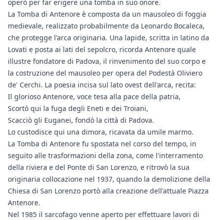
operò per far erigere una tomba in suo onore.
La Tomba di Antenore è composta da un mausoleo di foggia
medievale, realizzato probabilmente da Leonardo Bocaleca,
che protegge l'arca originaria. Una lapide, scritta in latino da
Lovati e posta ai lati del sepolcro, ricorda Antenore quale
illustre fondatore di Padova, il rinvenimento del suo corpo e
la costruzione del mausoleo per opera del Podestà Oliviero
de' Cerchi. La poesia incisa sul lato ovest dell'arca, recita:
Il glorioso Antenore, voce tesa alla pace della patria,
Scortò qui la fuga degli Eneti e dei Troiani,
Scacciò gli Euganei, fondò la città di Padova.
Lo custodisce qui una dimora, ricavata da umile marmo.
La Tomba di Antenore fu spostata nel corso del tempo, in
seguito alle trasformazioni della zona, come l'interramento
della riviera e del Ponte di San Lorenzo, e ritrovò la sua
originaria collocazione nel 1937, quando la demolizione della
Chiesa di San Lorenzo portò alla creazione dell'attuale Piazza
Antenore.
Nel 1985 il sarcofago venne aperto per effettuare lavori di