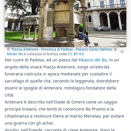
©
'Piazza Antenore - Provincia di Padova - Palazzo Santo Stefano'
di
Mister No
è concesso in licenza sotto
CC BY 4.0
Nel cuore di Padova, ad un passo dal
Palazzo del Bo
, in un
angolo della vivace Piazza Antenore, sorge un'edicola
funeraria costruita in epoca medievale per custodire il
sarcofago di quelle che, secondo la leggenda, dovrebbero
essere le spoglie di Antenore, mitologico fondatore della
città.
Antenore è descritto nell'Iliade di Omero come un saggio
principe troiano, che tentò di convincere Re Priamo e la
cittadinanza a restituire Elena al marito Menelao, per evitare
una guerra con gli achei.
Virgilio, nell'Eneide, racconta di come Antenore, dopo la