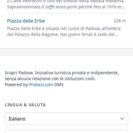
Il Caffè Pedrocchi è uno dei simboli della Padova moderna.
Soprannominato
Il caffè senza porte
perché fino al 1916 era
sempre aperto, giorno e notte.
Piazza delle Erbe
228 m
Piazza delle Erbe è situata nel cuore di Padova, all'ombra
del Palazzo della Ragione. Nei giorni feriali è sede del
vivace mercato cittadino.
Scopri Padova. Iniziativa turistica privata e indipendente,
senza alcuna relazione con le istituzioni civili.
Powered by
Proloco.com
DMS
LINGUA & VALUTA
Lingua