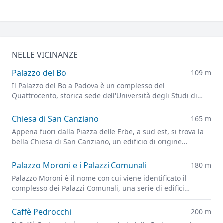
NELLE VICINANZE
Palazzo del Bo
109 m
Il Palazzo del Bo a Padova è un complesso del
Quattrocento, storica sede dell'Università degli Studi di
Padova.
Chiesa di San Canziano
165 m
Appena fuori dalla Piazza delle Erbe, a sud est, si trova la
bella Chiesa di San Canziano, un edificio di origine
medievale citato nelle cronache cittadine a partire
dall'anno 1034 e profondamente ristrutturato alla fine del
Palazzo Moroni e i Palazzi Comunali
180 m
Sedicesimo secolo, grazie all'eredità lasciata da Don Cesare
Palazzo Moroni è il nome con cui viene identificato il
Mantova, per 27 anni parroco della Chiesa.
complesso dei Palazzi Comunali, una serie di edifici
differenti che ospitano gli uffici del Comune di Padova.
Caffè Pedrocchi
200 m