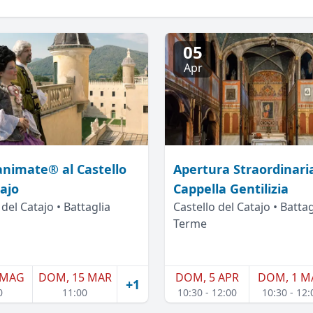
05
Apr
 animate® al Castello
Apertura Straordinaria
tajo
Cappella Gentilizia
 del Catajo • Battaglia
Castello del Catajo • Battag
Terme
 MAG
DOM, 15 MAR
DOM, 5 APR
DOM, 1 M
+1
0
11:00
10:30 - 12:00
10:30 - 12: