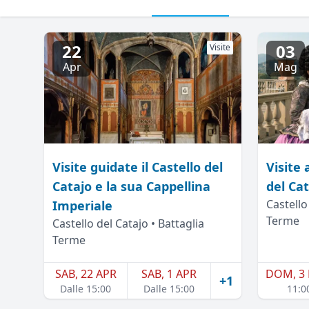
22
03
Visite
Apr
Mag
Visite guidate il Castello del
Visite
Catajo e la sua Cappellina
del Ca
Castello
Imperiale
Terme
Castello del Catajo • Battaglia
Terme
SAB, 22 APR
SAB, 1 APR
DOM, 3
+1
Dalle 15:00
Dalle 15:00
11:0