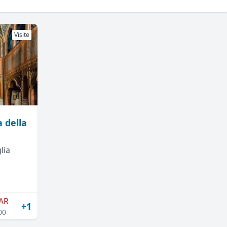
Visite
 della
lia
AR
+1
00