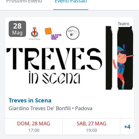
Prossimi Eventi
Eventi Passati
28
Teatro
Mag
Treves in Scena
Giardino Treves De' Bonfili • Padova
DOM, 28 MAG
SAB, 27 MAG
+4
17:00
19:00