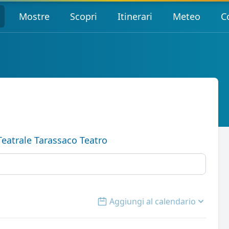
Mostre
Scopri
Itinerari
Meteo
C
Teatrale Tarassaco Teatro
Aggiungi al calendario
Open options