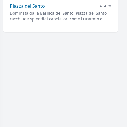
centro San Giorgio che uccide il drago.
Piazza del Santo
414 m
Dominata dalla Basilica del Santo, Piazza del Santo
racchiude splendidi capolavori come l'Oratorio di
San Giorgio, la Scoletta del Santo e il Gattamelata.