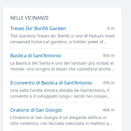
NELLE VICINANZE
Treves De' Bonfili Garden
0 m
The Giardino Treves de' Bonfili is one of Padua’s most
renowned historical gardens, a hidden jewel of
architectural and landscape creation by Giuseppe
Jappelli.
Basilica di Sant’Antonio
356 m
La Basilica del Santo è uno dei santuari più visitati al
mondo. Uno scrigno di tesori che custodisce anche
le spoglie di Sant'Antonio di Padova, il Santo per
antonomasia.
Il convento di Basilica di Sant’Antonio
356 m
Una volta l’umile dimora abitata da Sant'Antonio, il
convento si è sviluppato lungo i secoli nei cinque
splendidi chiostri posti sul lato meridionale della
Basilica
Oratorio di San Giorgio
408 m
L'Oratorio di San Giorgio è un elegante edificio in
stile romanico, con facciata realizzata in mattoni a
vista e tre bassorilievi in pietra, tra cui spicca al