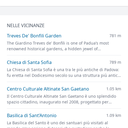
NELLE VICINANZE
Treves De' Bonfili Garden
781 m
The Giardino Treves de' Bonfili is one of Padua’s most
renowned historical gardens, a hidden jewel of
architectural and landscape creation by Giuseppe Jappelli.
Chiesa di Santa Sofia
789 m
La Chiesa di Santa Sofia è una tra le più antiche di Padova:
fu eretta nel Dodicesimo secolo su una struttura più antica,
probabilmente un tempio dedicato al dio persiano Mitra.
Centro Culturale Altinate San Gaetano
1.05 km
Il Centro Culturale Altinate San Gaetano è uno splendido
spazio cittadino, inaugurato nel 2008, progettato per
promuovere e divulgare la cultura in tutte le sue forme.
Basilica di Sant’Antonio
1.09 km
La Basilica del Santo è uno dei santuari più visitati al