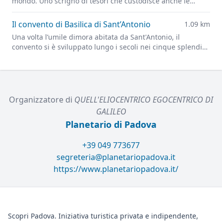
mondo. Uno scrigno di tesori che custodisce anche le
spoglie di Sant'Antonio di Padova, il Santo per
antonomasia.
Il convento di Basilica di Sant’Antonio
1.09 km
Una volta l’umile dimora abitata da Sant'Antonio, il
convento si è sviluppato lungo i secoli nei cinque splendidi
chiostri posti sul lato meridionale della Basilica
Organizzatore di
QUELL'ELIOCENTRICO EGOCENTRICO DI
GALILEO
Planetario di Padova
+39 049 773677
segreteria@planetariopadova.it
https://www.planetariopadova.it/
Scopri Padova. Iniziativa turistica privata e indipendente,