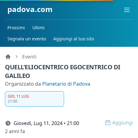
padova.com
Ope
Prossimi
Ultimi
Segnala un evento
Aggiungi al tuo sito
Eventi
QUELL'ELIOCENTRICO EGOCENTRICO DI
GALILEO
Organizzato da
Planetario di Padova
GIO, 11 LUG
21:00
Aggiungi
Giovedì, Lug 11, 2024 • 21:00
Open op
2 anni fa