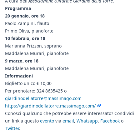
A cura dell'
Associazione culturale Giardino della Torre
.
Programma
20 gennaio, ore 18
Paolo Zampini, flauto
Primo Oliva, pianoforte
10 febbraio, ore 18
Marianna Prizzon, soprano
Maddalena Murari, pianoforte
9 marzo, ore 18
Maddalena Murari, pianoforte
Informazioni
Biglietto unico € 10,00
Per prenotare: 324 8635425 o
giardinodellatorre@massimago.com
https://giardinodellatorre.massimago.com/
Conosci qualcuno che potrebbe essere interessato? Condividi
un link a questo
evento
via
email
,
Whatsapp
,
Facebook
o
Twitter
.