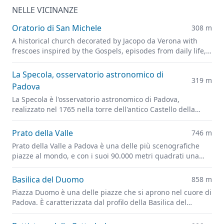
NELLE VICINANZE
Oratorio di San Michele
308 m
A historical church decorated by Jacopo da Verona with
frescoes inspired by the Gospels, episodes from daily life,
and portraits of leading figures of fourteenth-century
Padua
La Specola, osservatorio astronomico di
319 m
Padova
La Specola è l'osservatorio astronomico di Padova,
realizzato nel 1765 nella torre dell'antico Castello della
città.
Prato della Valle
746 m
Prato della Valle a Padova è una delle più scenografiche
piazze al mondo, e con i suoi 90.000 metri quadrati una
delle più grandi d'Europa.
Basilica del Duomo
858 m
Piazza Duomo è una delle piazze che si aprono nel cuore di
Padova. È caratterizzata dal profilo della Basilica del
Duomo, con il Battistero e il Palazzo Vescovile.