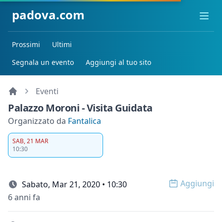
padova.com
Ope
Prossimi
Ultimi
Segnala un evento
Aggiungi al tuo sito
Eventi
Palazzo Moroni - Visita Guidata
Organizzato da
Fantalica
SAB, 21 MAR
10:30
Aggiungi
Sabato, Mar 21, 2020 • 10:30
Open op
6 anni fa