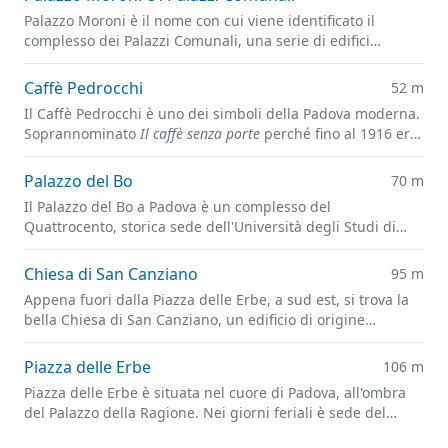
Palazzo Moroni è il nome con cui viene identificato il
complesso dei Palazzi Comunali, una serie di edifici
differenti che ospitano gli uffici del Comune di Padova.
Caffè Pedrocchi
52 m
Il Caffè Pedrocchi è uno dei simboli della Padova moderna.
Soprannominato
Il caffè senza porte
perché fino al 1916 era
sempre aperto, giorno e notte.
Palazzo del Bo
70 m
Il Palazzo del Bo a Padova è un complesso del
Quattrocento, storica sede dell'Università degli Studi di
Padova.
Chiesa di San Canziano
95 m
Appena fuori dalla Piazza delle Erbe, a sud est, si trova la
bella Chiesa di San Canziano, un edificio di origine
medievale citato nelle cronache cittadine a partire
dall'anno 1034 e profondamente ristrutturato alla fine del
Piazza delle Erbe
106 m
Sedicesimo secolo, grazie all'eredità lasciata da Don Cesare
Piazza delle Erbe è situata nel cuore di Padova, all'ombra
Mantova, per 27 anni parroco della Chiesa.
del Palazzo della Ragione. Nei giorni feriali è sede del
vivace mercato cittadino.