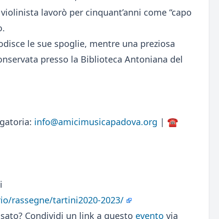
 violinista lavorò per cinquant’anni come “capo
o.
todisce le sue spoglie, mentre una preziosa
conservata presso la Biblioteca Antoniana del
igatoria:
info@amicimusicapadova.org
| ☎️
i
o/rassegne/tartini2020-2023/
sato? Condividi un link a questo
evento
via