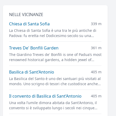
NELLE VICINANZE
Chiesa di Santa Sofia
339 m
La Chiesa di Santa Sofia è una tra le più antiche di
Padova: fu eretta nel Dodicesimo secolo su una
struttura più antica, probabilmente un tempio
dedicato al dio persiano Mitra.
Treves De' Bonfili Garden
361 m
The Giardino Treves de' Bonfili is one of Padua’s most
renowned historical gardens, a hidden jewel of
architectural and landscape creation by Giuseppe
Jappelli.
Basilica di Sant’Antonio
405 m
La Basilica del Santo è uno dei santuari più visitati al
mondo. Uno scrigno di tesori che custodisce anche
le spoglie di Sant'Antonio di Padova, il Santo per
antonomasia.
Il convento di Basilica di Sant’Antonio
405 m
Una volta l’umile dimora abitata da Sant'Antonio, il
convento si è sviluppato lungo i secoli nei cinque
splendidi chiostri posti sul lato meridionale della