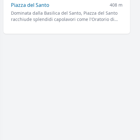
Basilica
Piazza del Santo
408 m
Dominata dalla Basilica del Santo, Piazza del Santo
racchiude splendidi capolavori come l'Oratorio di
San Giorgio, la Scoletta del Santo e il Gattamelata.