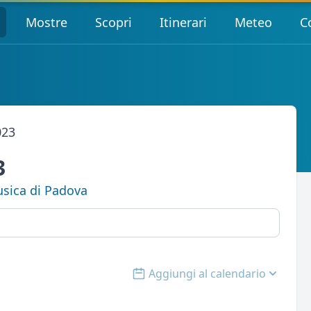
Mostre
Scopri
Itinerari
Meteo
C
023
3
usica di Padova
Aggiungi al calendario
Open options