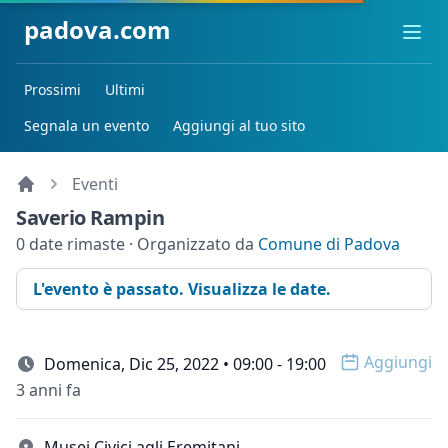
padova.com
Ope
Prossimi
Ultimi
Segnala un evento
Aggiungi al tuo sito
Eventi
Saverio Rampin
0 date rimaste · Organizzato da
Comune di Padova
L'evento è passato. Visualizza le date.
Aggiungi
Domenica, Dic 25, 2022 • 09:00 - 19:00
Open op
3 anni fa
Musei Civici agli Eremitani