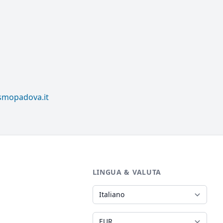
ismopadova.it
LINGUA & VALUTA
Lingua
Valuta