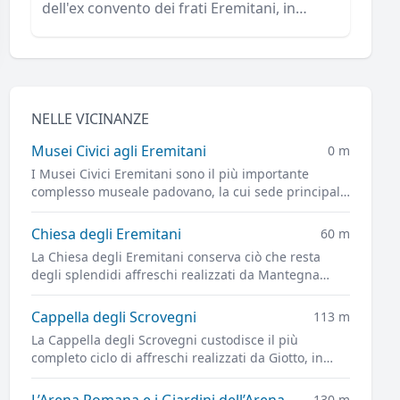
dell'ex convento dei frati Eremitani, in
Piazza Eremitani.
NELLE VICINANZE
Musei Civici agli Eremitani
0 m
I Musei Civici Eremitani sono il più importante
complesso museale padovano, la cui sede principale
è ospitata nei chiostri dell'ex convento dei frati
Eremitani, in Piazza Eremitani.
Chiesa degli Eremitani
60 m
La Chiesa degli Eremitani conserva ciò che resta
degli splendidi affreschi realizzati da Mantegna
nella Cappella Ovetari, parzialmente distrutti dai
bombardamenti alleati del 1944
Cappella degli Scrovegni
113 m
La Cappella degli Scrovegni custodisce il più
completo ciclo di affreschi realizzati da Giotto, in
quello che è uno dei capolavori più importanti
dell'arte figurativa di tutti i tempi
L’Arena Romana e i Giardini dell’Arena
130 m