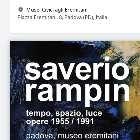
Musei Civici agli Eremitani
Piazza Eremitani, 8, Padova (PD), Italia