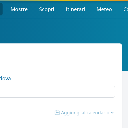
Mostre
Scopri
Itinerari
Meteo
C
dova
Aggiungi al calendario
Open options