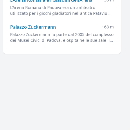
L'Arena Romana di Padova era un anfiteatro
utilizzato per i giochi gladiatori nell'antica Patavium.
L'impianto dell'Arena è ora alla base dei Giardini
dell'Arena, il principale parco cittadino.
Palazzo Zuckermann
168 m
Palazzo Zuckermann fa parte dal 2005 del complesso
dei Musei Civici di Padova, e ospita nelle sue sale il
Museo di Arti Applicate e Decorative e il Museo
Bottacin