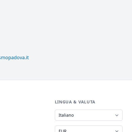
ismopadova.it
LINGUA & VALUTA
Lingua
Valuta