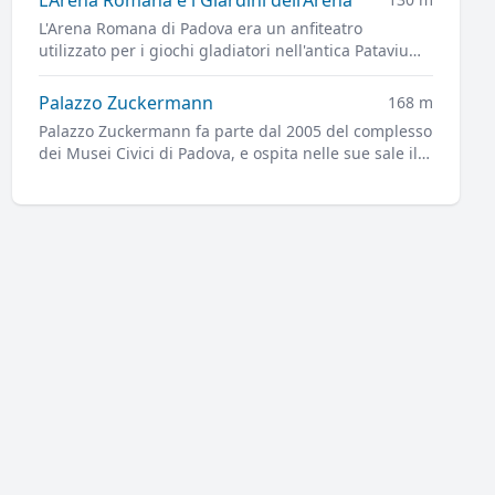
L'Arena Romana di Padova era un anfiteatro
utilizzato per i giochi gladiatori nell'antica Patavium.
L'impianto dell'Arena è ora alla base dei Giardini
dell'Arena, il principale parco cittadino.
Palazzo Zuckermann
168 m
Palazzo Zuckermann fa parte dal 2005 del complesso
dei Musei Civici di Padova, e ospita nelle sue sale il
Museo di Arti Applicate e Decorative e il Museo
Bottacin