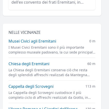
dell'ex convento dei frati Eremitani, in
Piazza Eremitani.
NELLE VICINANZE
Musei Civici agli Eremitani
0 m
I Musei Civici Eremitani sono il più importante
complesso museale padovano, la cui sede principale
è ospitata nei chiostri dell'ex convento dei frati
Eremitani, in Piazza Eremitani.
Chiesa degli Eremitani
60 m
La Chiesa degli Eremitani conserva ciò che resta
degli splendidi affreschi realizzati da Mantegna
nella Cappella Ovetari, parzialmente distrutti dai
bombardamenti alleati del 1944
Cappella degli Scrovegni
113 m
La Cappella degli Scrovegni custodisce il più
completo ciclo di affreschi realizzati da Giotto, in
quello che è uno dei capolavori più importanti
dell'arte figurativa di tutti i tempi
L’Arena Romana e i Giardini dell’Arena
130 m