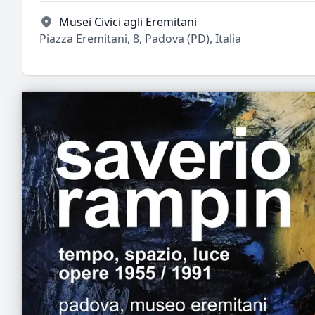
Musei Civici agli Eremitani
Piazza Eremitani, 8, Padova (PD), Italia