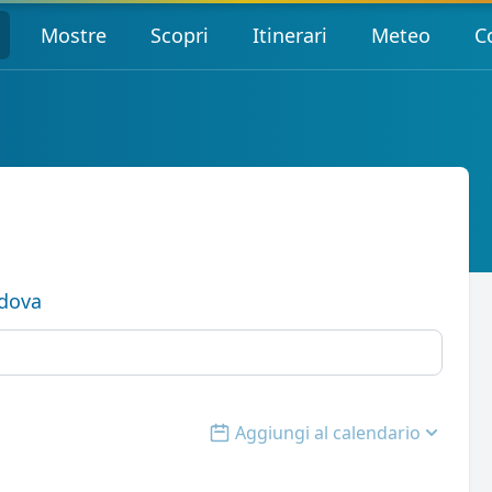
Mostre
Scopri
Itinerari
Meteo
C
dova
Aggiungi al calendario
Open options