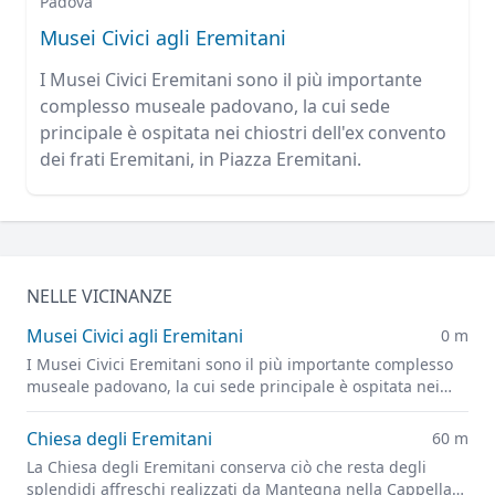
Padova
Musei Civici agli Eremitani
I Musei Civici Eremitani sono il più importante
complesso museale padovano, la cui sede
principale è ospitata nei chiostri dell'ex convento
dei frati Eremitani, in Piazza Eremitani.
NELLE VICINANZE
Musei Civici agli Eremitani
0 m
I Musei Civici Eremitani sono il più importante complesso
museale padovano, la cui sede principale è ospitata nei
chiostri dell'ex convento dei frati Eremitani, in Piazza
Eremitani.
Chiesa degli Eremitani
60 m
La Chiesa degli Eremitani conserva ciò che resta degli
splendidi affreschi realizzati da Mantegna nella Cappella