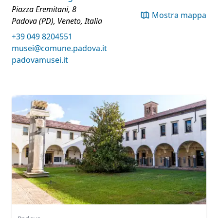
Piazza Eremitani, 8
Mostra mappa
Padova (PD), Veneto, Italia
+39 049 8204551
musei@comune.padova.it
padovamusei.it