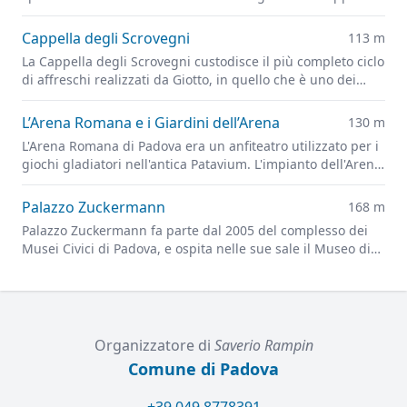
Ovetari, parzialmente distrutti dai bombardamenti alleati
del 1944
Cappella degli Scrovegni
113 m
La Cappella degli Scrovegni custodisce il più completo ciclo
di affreschi realizzati da Giotto, in quello che è uno dei
capolavori più importanti dell'arte figurativa di tutti i tempi
L’Arena Romana e i Giardini dell’Arena
130 m
L'Arena Romana di Padova era un anfiteatro utilizzato per i
giochi gladiatori nell'antica Patavium. L'impianto dell'Arena
è ora alla base dei Giardini dell'Arena, il principale parco
cittadino.
Palazzo Zuckermann
168 m
Palazzo Zuckermann fa parte dal 2005 del complesso dei
Musei Civici di Padova, e ospita nelle sue sale il Museo di
Arti Applicate e Decorative e il Museo Bottacin
Organizzatore di
Saverio Rampin
Comune di Padova