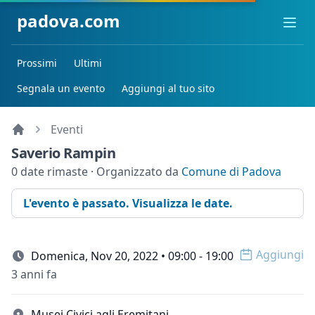
padova.com
Ope
Prossimi
Ultimi
Segnala un evento
Aggiungi al tuo sito
Eventi
Saverio Rampin
0 date rimaste · Organizzato da
Comune di Padova
L'evento è passato. Visualizza le date.
Aggiungi
Domenica, Nov 20, 2022 • 09:00 - 19:00
Open op
3 anni fa
Musei Civici agli Eremitani