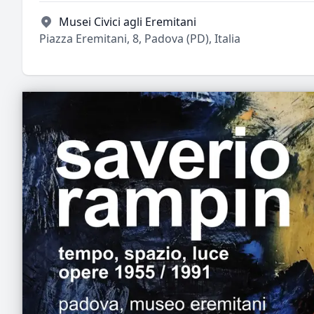
Musei Civici agli Eremitani
Piazza Eremitani, 8, Padova (PD), Italia