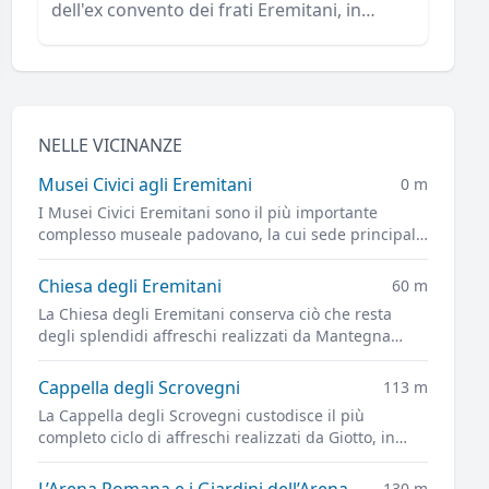
dell'ex convento dei frati Eremitani, in
Piazza Eremitani.
NELLE VICINANZE
Musei Civici agli Eremitani
0 m
I Musei Civici Eremitani sono il più importante
complesso museale padovano, la cui sede principale
è ospitata nei chiostri dell'ex convento dei frati
Eremitani, in Piazza Eremitani.
Chiesa degli Eremitani
60 m
La Chiesa degli Eremitani conserva ciò che resta
degli splendidi affreschi realizzati da Mantegna
nella Cappella Ovetari, parzialmente distrutti dai
bombardamenti alleati del 1944
Cappella degli Scrovegni
113 m
La Cappella degli Scrovegni custodisce il più
completo ciclo di affreschi realizzati da Giotto, in
quello che è uno dei capolavori più importanti
dell'arte figurativa di tutti i tempi
L’Arena Romana e i Giardini dell’Arena
130 m