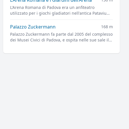
L'Arena Romana di Padova era un anfiteatro
utilizzato per i giochi gladiatori nell'antica Patavium.
L'impianto dell'Arena è ora alla base dei Giardini
dell'Arena, il principale parco cittadino.
Palazzo Zuckermann
168 m
Palazzo Zuckermann fa parte dal 2005 del complesso
dei Musei Civici di Padova, e ospita nelle sue sale il
Museo di Arti Applicate e Decorative e il Museo
Bottacin