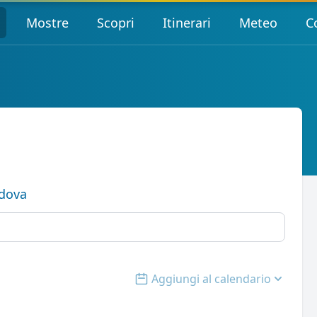
Mostre
Scopri
Itinerari
Meteo
C
dova
Aggiungi al calendario
Open options