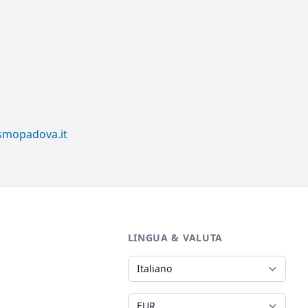
ismopadova.it
LINGUA & VALUTA
Lingua
Valuta