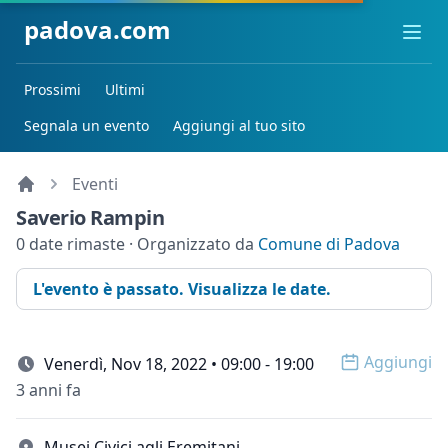
padova.com
Ope
Prossimi
Ultimi
Segnala un evento
Aggiungi al tuo sito
Eventi
Saverio Rampin
0 date rimaste · Organizzato da
Comune di Padova
L'evento è passato. Visualizza le date.
Aggiungi
Venerdì, Nov 18, 2022 • 09:00 - 19:00
Open op
3 anni fa
Musei Civici agli Eremitani