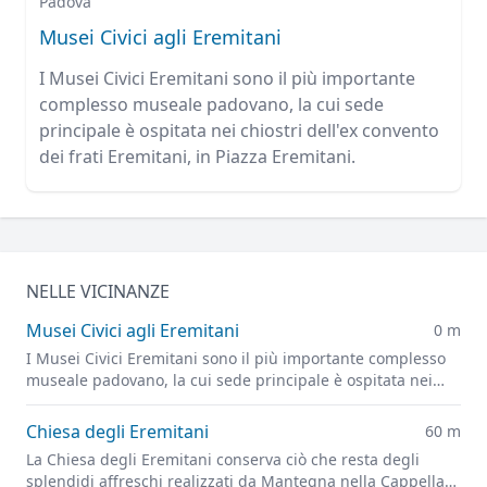
Padova
Musei Civici agli Eremitani
I Musei Civici Eremitani sono il più importante
complesso museale padovano, la cui sede
principale è ospitata nei chiostri dell'ex convento
dei frati Eremitani, in Piazza Eremitani.
NELLE VICINANZE
Musei Civici agli Eremitani
0 m
I Musei Civici Eremitani sono il più importante complesso
museale padovano, la cui sede principale è ospitata nei
chiostri dell'ex convento dei frati Eremitani, in Piazza
Eremitani.
Chiesa degli Eremitani
60 m
La Chiesa degli Eremitani conserva ciò che resta degli
splendidi affreschi realizzati da Mantegna nella Cappella