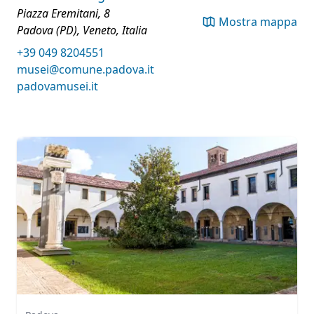
Piazza Eremitani, 8
Mostra mappa
Padova (PD), Veneto, Italia
+39 049 8204551
musei@comune.padova.it
padovamusei.it