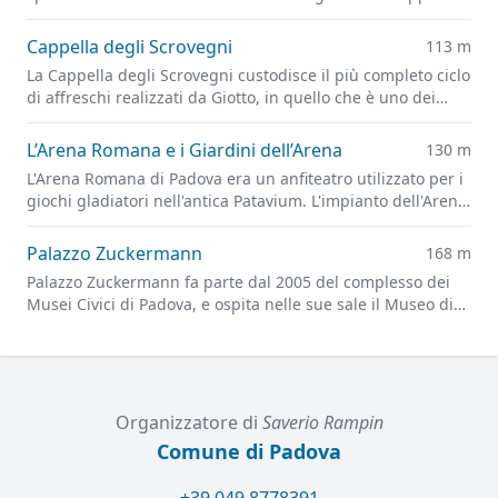
Ovetari, parzialmente distrutti dai bombardamenti alleati
del 1944
Cappella degli Scrovegni
113 m
La Cappella degli Scrovegni custodisce il più completo ciclo
di affreschi realizzati da Giotto, in quello che è uno dei
capolavori più importanti dell'arte figurativa di tutti i tempi
L’Arena Romana e i Giardini dell’Arena
130 m
L'Arena Romana di Padova era un anfiteatro utilizzato per i
giochi gladiatori nell'antica Patavium. L'impianto dell'Arena
è ora alla base dei Giardini dell'Arena, il principale parco
cittadino.
Palazzo Zuckermann
168 m
Palazzo Zuckermann fa parte dal 2005 del complesso dei
Musei Civici di Padova, e ospita nelle sue sale il Museo di
Arti Applicate e Decorative e il Museo Bottacin
Organizzatore di
Saverio Rampin
Comune di Padova