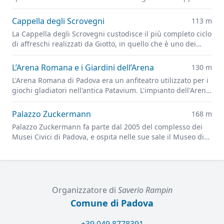
Ovetari, parzialmente distrutti dai bombardamenti alleati
del 1944
Cappella degli Scrovegni
113 m
La Cappella degli Scrovegni custodisce il più completo ciclo
di affreschi realizzati da Giotto, in quello che è uno dei
capolavori più importanti dell'arte figurativa di tutti i tempi
L’Arena Romana e i Giardini dell’Arena
130 m
L'Arena Romana di Padova era un anfiteatro utilizzato per i
giochi gladiatori nell'antica Patavium. L'impianto dell'Arena
è ora alla base dei Giardini dell'Arena, il principale parco
cittadino.
Palazzo Zuckermann
168 m
Palazzo Zuckermann fa parte dal 2005 del complesso dei
Musei Civici di Padova, e ospita nelle sue sale il Museo di
Arti Applicate e Decorative e il Museo Bottacin
Organizzatore di
Saverio Rampin
Comune di Padova