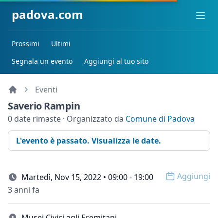
padova.com
Ope
Prossimi
Ultimi
Segnala un evento
Aggiungi al tuo sito
Eventi
Saverio Rampin
0 date rimaste · Organizzato da
Comune di Padova
L'evento è passato. Visualizza le date.
Aggiungi
Martedì, Nov 15, 2022 • 09:00 - 19:00
Open op
3 anni fa
Musei Civici agli Eremitani