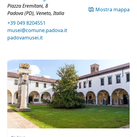
Piazza Eremitani, 8
Mostra mappa
Padova (PD), Veneto, Italia
+39 049 8204551
musei@comune.padova.it
padovamusei.it