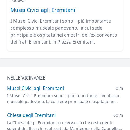
Padova
Musei Civici agli Eremitani
I Musei Civici Eremitani sono il più importante
complesso museale padovano, la cui sede
principale è ospitata nei chiostri dell'ex convento
dei frati Eremitani, in Piazza Eremitani.
NELLE VICINANZE
Musei Civici agli Eremitani
0 m
I Musei Civici Eremitani sono il più importante complesso
museale padovano, la cui sede principale è ospitata nei
chiostri dell'ex convento dei frati Eremitani, in Piazza
Eremitani.
Chiesa degli Eremitani
60 m
La Chiesa degli Eremitani conserva ciò che resta degli
splendidi affreschi realizzati da Mantegna nella Cappella