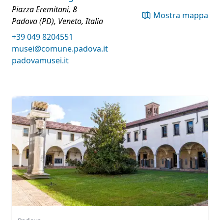
Piazza Eremitani, 8
Mostra mappa
Padova (PD), Veneto, Italia
+39 049 8204551
musei@comune.padova.it
padovamusei.it