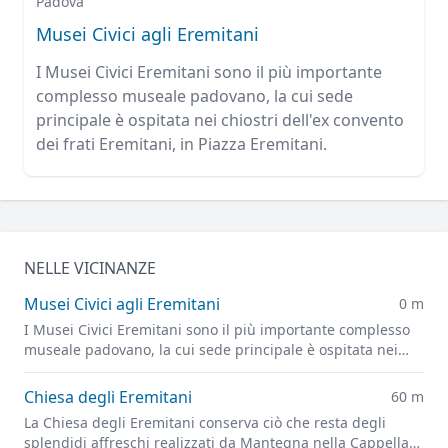
Padova
Musei Civici agli Eremitani
I Musei Civici Eremitani sono il più importante
complesso museale padovano, la cui sede
principale è ospitata nei chiostri dell'ex convento
dei frati Eremitani, in Piazza Eremitani.
NELLE VICINANZE
Musei Civici agli Eremitani
0 m
I Musei Civici Eremitani sono il più importante complesso
museale padovano, la cui sede principale è ospitata nei
chiostri dell'ex convento dei frati Eremitani, in Piazza
Eremitani.
Chiesa degli Eremitani
60 m
La Chiesa degli Eremitani conserva ciò che resta degli
splendidi affreschi realizzati da Mantegna nella Cappella