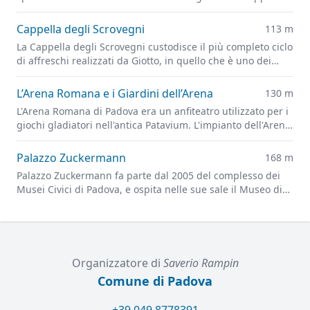
Ovetari, parzialmente distrutti dai bombardamenti alleati
del 1944
Cappella degli Scrovegni
113 m
La Cappella degli Scrovegni custodisce il più completo ciclo
di affreschi realizzati da Giotto, in quello che è uno dei
capolavori più importanti dell'arte figurativa di tutti i tempi
L’Arena Romana e i Giardini dell’Arena
130 m
L'Arena Romana di Padova era un anfiteatro utilizzato per i
giochi gladiatori nell'antica Patavium. L'impianto dell'Arena
è ora alla base dei Giardini dell'Arena, il principale parco
cittadino.
Palazzo Zuckermann
168 m
Palazzo Zuckermann fa parte dal 2005 del complesso dei
Musei Civici di Padova, e ospita nelle sue sale il Museo di
Arti Applicate e Decorative e il Museo Bottacin
Organizzatore di
Saverio Rampin
Comune di Padova