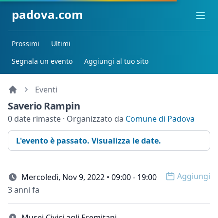
padova.com
Ope
Prossimi
Ultimi
Segnala un evento
Aggiungi al tuo sito
Eventi
Saverio Rampin
0 date rimaste · Organizzato da
Comune di Padova
L'evento è passato. Visualizza le date.
Aggiungi
Mercoledì, Nov 9, 2022 • 09:00 - 19:00
Open op
3 anni fa
Musei Civici agli Eremitani