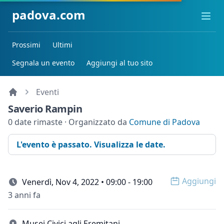
padova.com
Ope
Prossimi
Ultimi
Segnala un evento
Aggiungi al tuo sito
Eventi
Saverio Rampin
0 date rimaste · Organizzato da
Comune di Padova
L'evento è passato. Visualizza le date.
Aggiungi
Venerdì, Nov 4, 2022 • 09:00 - 19:00
Open op
3 anni fa
Musei Civici agli Eremitani