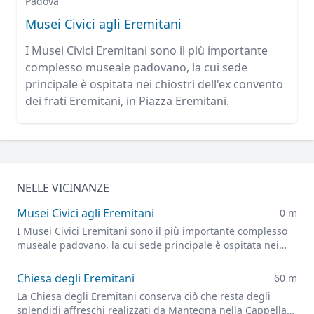
Padova
Musei Civici agli Eremitani
I Musei Civici Eremitani sono il più importante
complesso museale padovano, la cui sede
principale è ospitata nei chiostri dell'ex convento
dei frati Eremitani, in Piazza Eremitani.
NELLE VICINANZE
Musei Civici agli Eremitani
0 m
I Musei Civici Eremitani sono il più importante complesso
museale padovano, la cui sede principale è ospitata nei
chiostri dell'ex convento dei frati Eremitani, in Piazza
Eremitani.
Chiesa degli Eremitani
60 m
La Chiesa degli Eremitani conserva ciò che resta degli
splendidi affreschi realizzati da Mantegna nella Cappella