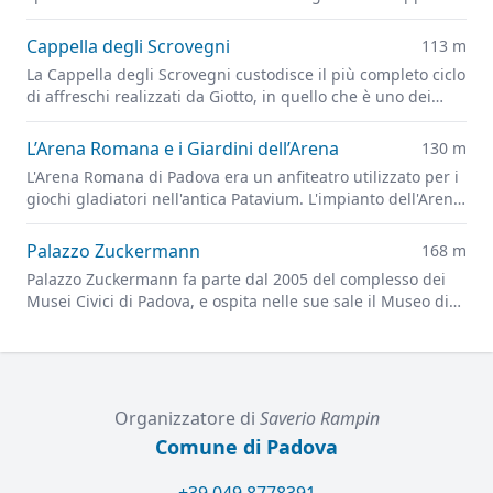
Ovetari, parzialmente distrutti dai bombardamenti alleati
del 1944
Cappella degli Scrovegni
113 m
La Cappella degli Scrovegni custodisce il più completo ciclo
di affreschi realizzati da Giotto, in quello che è uno dei
capolavori più importanti dell'arte figurativa di tutti i tempi
L’Arena Romana e i Giardini dell’Arena
130 m
L'Arena Romana di Padova era un anfiteatro utilizzato per i
giochi gladiatori nell'antica Patavium. L'impianto dell'Arena
è ora alla base dei Giardini dell'Arena, il principale parco
cittadino.
Palazzo Zuckermann
168 m
Palazzo Zuckermann fa parte dal 2005 del complesso dei
Musei Civici di Padova, e ospita nelle sue sale il Museo di
Arti Applicate e Decorative e il Museo Bottacin
Organizzatore di
Saverio Rampin
Comune di Padova