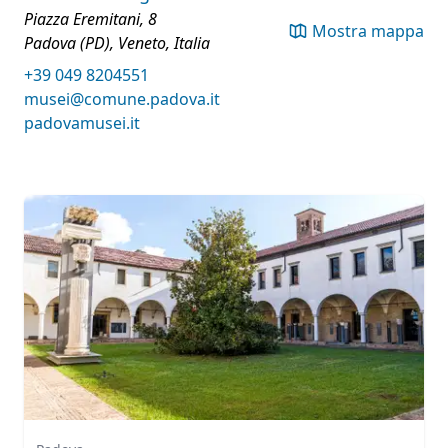
Piazza Eremitani, 8
Mostra mappa
Padova (PD), Veneto, Italia
+39 049 8204551
musei@comune.padova.it
padovamusei.it