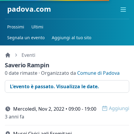
padova.com
Ope
Prossimi
Ultimi
Segnala un evento
Aggiungi al tuo sito
Eventi
Saverio Rampin
0 date rimaste · Organizzato da
Comune di Padova
L'evento è passato. Visualizza le date.
Aggiungi
Mercoledì, Nov 2, 2022 • 09:00 - 19:00
Open op
3 anni fa
Musei Civici agli Eremitani