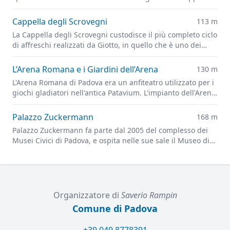
Ovetari, parzialmente distrutti dai bombardamenti alleati
del 1944
Cappella degli Scrovegni
113 m
La Cappella degli Scrovegni custodisce il più completo ciclo
di affreschi realizzati da Giotto, in quello che è uno dei
capolavori più importanti dell'arte figurativa di tutti i tempi
L’Arena Romana e i Giardini dell’Arena
130 m
L'Arena Romana di Padova era un anfiteatro utilizzato per i
giochi gladiatori nell'antica Patavium. L'impianto dell'Arena
è ora alla base dei Giardini dell'Arena, il principale parco
cittadino.
Palazzo Zuckermann
168 m
Palazzo Zuckermann fa parte dal 2005 del complesso dei
Musei Civici di Padova, e ospita nelle sue sale il Museo di
Arti Applicate e Decorative e il Museo Bottacin
Organizzatore di
Saverio Rampin
Comune di Padova