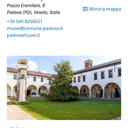
Piazza Eremitani, 8
Mostra mappa
Padova (PD), Veneto, Italia
+39 049 8204551
musei@comune.padova.it
padovamusei.it