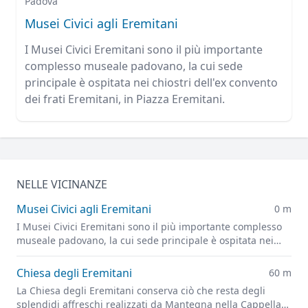
Padova
Musei Civici agli Eremitani
I Musei Civici Eremitani sono il più importante
complesso museale padovano, la cui sede
principale è ospitata nei chiostri dell'ex convento
dei frati Eremitani, in Piazza Eremitani.
NELLE VICINANZE
Musei Civici agli Eremitani
0 m
I Musei Civici Eremitani sono il più importante complesso
museale padovano, la cui sede principale è ospitata nei
chiostri dell'ex convento dei frati Eremitani, in Piazza
Eremitani.
Chiesa degli Eremitani
60 m
La Chiesa degli Eremitani conserva ciò che resta degli
splendidi affreschi realizzati da Mantegna nella Cappella