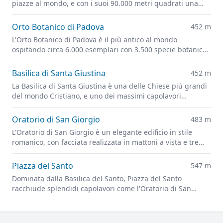
piazze al mondo, e con i suoi 90.000 metri quadrati una
delle più grandi d'Europa.
Orto Botanico di Padova
452 m
L'Orto Botanico di Padova è il più antico al mondo
ospitando circa 6.000 esemplari con 3.500 specie botaniche
e il futuristico Giardino della Biodiversità.
Basilica di Santa Giustina
452 m
La Basilica di Santa Giustina è una delle Chiese più grandi
del mondo Cristiano, e uno dei massimi capolavori
dell'architettura rinascimentale.
Oratorio di San Giorgio
483 m
L'Oratorio di San Giorgio è un elegante edificio in stile
romanico, con facciata realizzata in mattoni a vista e tre
bassorilievi in pietra, tra cui spicca al centro San Giorgio
che uccide il drago.
Piazza del Santo
547 m
Dominata dalla Basilica del Santo, Piazza del Santo
racchiude splendidi capolavori come l'Oratorio di San
Giorgio, la Scoletta del Santo e il Gattamelata.