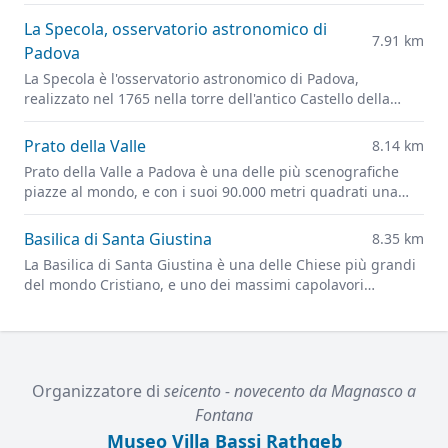
and portraits of leading figures of fourteenth-century
Padua
La Specola, osservatorio astronomico di
7.91 km
Padova
La Specola è l'osservatorio astronomico di Padova,
realizzato nel 1765 nella torre dell'antico Castello della
città.
Prato della Valle
8.14 km
Prato della Valle a Padova è una delle più scenografiche
piazze al mondo, e con i suoi 90.000 metri quadrati una
delle più grandi d'Europa.
Basilica di Santa Giustina
8.35 km
La Basilica di Santa Giustina è una delle Chiese più grandi
del mondo Cristiano, e uno dei massimi capolavori
dell'architettura rinascimentale.
Organizzatore di
seicento - novecento da Magnasco a
Fontana
Museo Villa Bassi Rathgeb