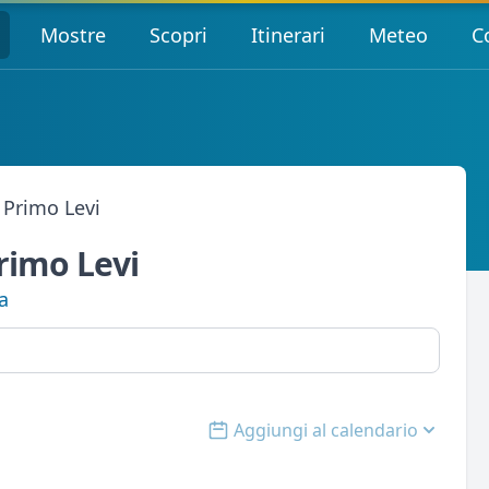
Mostre
Scopri
Itinerari
Meteo
C
 Primo Levi
rimo Levi
a
Aggiungi al calendario
Open options