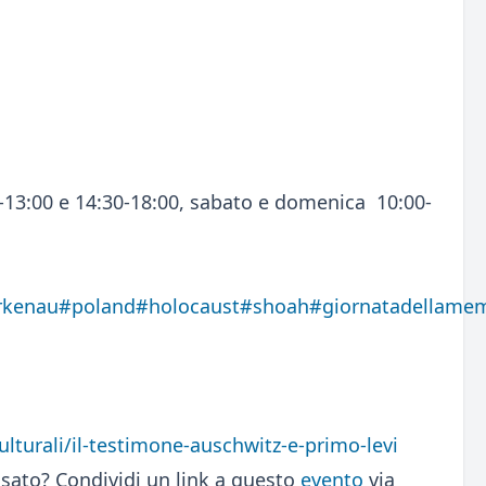
0-13:00 e 14:30-18:00, sabato e domenica 10:00-
rkenau
#poland
#holocaust
#shoah
#giornatadellame
culturali/il-testimone-auschwitz-e-primo-levi
sato? Condividi un link a questo
evento
via