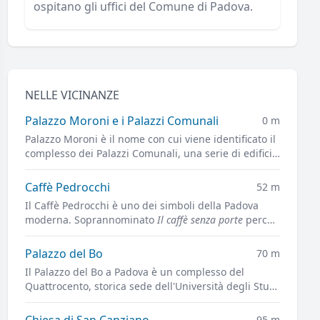
ospitano gli uffici del Comune di Padova.
NELLE VICINANZE
Palazzo Moroni e i Palazzi Comunali
0 m
Palazzo Moroni è il nome con cui viene identificato il
complesso dei Palazzi Comunali, una serie di edifici
differenti che ospitano gli uffici del Comune di
Padova.
Caffè Pedrocchi
52 m
Il Caffè Pedrocchi è uno dei simboli della Padova
moderna. Soprannominato
Il caffè senza porte
perché
fino al 1916 era sempre aperto, giorno e notte.
Palazzo del Bo
70 m
Il Palazzo del Bo a Padova è un complesso del
Quattrocento, storica sede dell'Università degli Studi
di Padova.
Chiesa di San Canziano
95 m