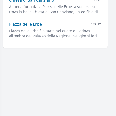
Appena fuori dalla Piazza delle Erbe, a sud est, si
trova la bella Chiesa di San Canziano, un edificio di
origine medievale citato nelle cronache cittadine a
partire dall'anno 1034 e profondamente ristrutturato
Piazza delle Erbe
106 m
alla fine del Sedicesimo secolo, grazie all'eredità
Piazza delle Erbe è situata nel cuore di Padova,
lasciata da Don Cesare Mantova, per 27 anni parroco
all'ombra del Palazzo della Ragione. Nei giorni feriali
della Chiesa.
è sede del vivace mercato cittadino.