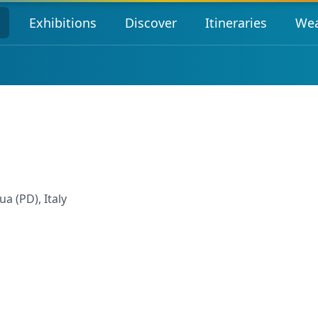
s
Exhibitions
Discover
Itineraries
Wea
a (PD), Italy