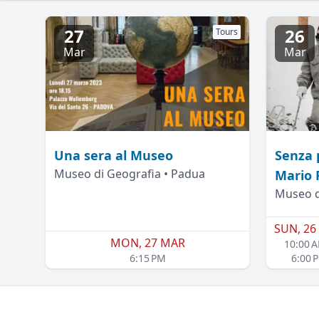
27
26
Tours
Mar
Mar
Una sera al Museo
Senza p
Museo di Geografia • Padua
Mario 
Museo d
SUN, 26
MON, 27 MAR
10:00 
6:15 PM
6:00 