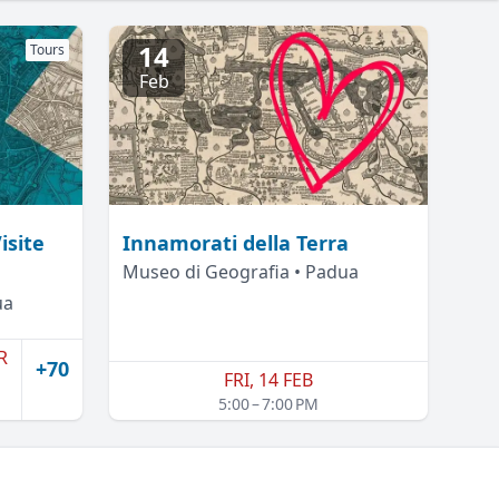
14
Tours
Feb
isite
Innamorati della Terra
Museo di Geografia • Padua
ua
R
+70
FRI, 14 FEB
5:00 – 7:00 PM