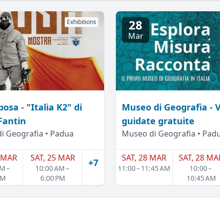
28
Exhibitions
Mar
osa - "Italia K2" di
Museo di Geografia - V
Fantin
guidate gratuite
i Geografia • Padua
Museo di Geografia • Pad
 MAR
SAT, 25 MAR
SAT, 28 MAR
SAT, 28 MA
+7
AM –
10:00 AM –
11:00 – 11:45 AM
10:00 –
PM
6:00 PM
10:45 AM