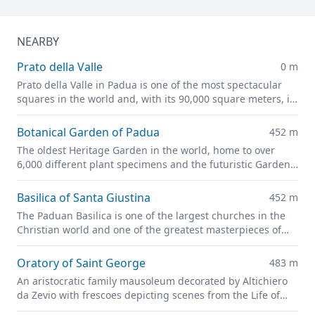
NEARBY
Prato della Valle
0 m
Prato della Valle in Padua is one of the most spectacular
squares in the world and, with its 90,000 square meters, is
one of the largest in Europe.
Botanical Garden of Padua
452 m
The oldest Heritage Garden in the world, home to over
6,000 different plant specimens and the futuristic Garden
of Biodiversity
Basilica of Santa Giustina
452 m
The Paduan Basilica is one of the largest churches in the
Christian world and one of the greatest masterpieces of
Renaissance architecture.
Oratory of Saint George
483 m
An aristocratic family mausoleum decorated by Altichiero
da Zevio with frescoes depicting scenes from the Life of
Christ and of Saint George