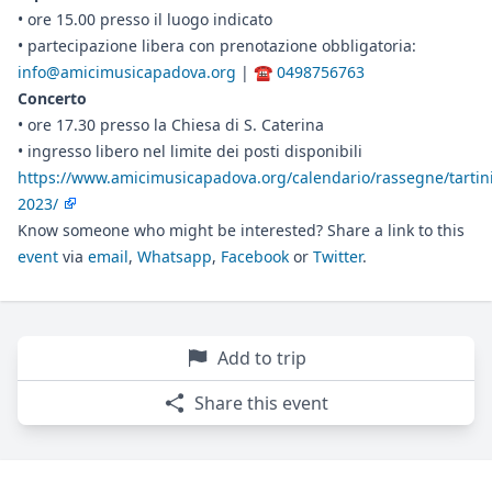
• ore 15.00 presso il luogo indicato
• partecipazione libera con prenotazione obbligatoria:
info@amicimusicapadova.org
| ☎️
0498756763
Concerto
• ore 17.30 presso la Chiesa di S. Caterina
• ingresso libero nel limite dei posti disponibili
https://www.amicimusicapadova.org/calendario/rassegne/tartin
2023/
Know someone who might be interested? Share a link to this
event
via
email
,
Whatsapp
,
Facebook
or
Twitter
.
Add to trip
Share this event