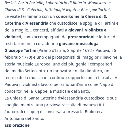
Becket, Porta Portello, Laboratorio di liuteria, Monastero e
Chiesa di S. Caterina, tutti luoghi legati a Giuseppe Tartini
.
Le visite terminano con un
concerto nella Chiesa di S.
Caterina d'Alessandria
che custodisce le spoglie di Tartini e
della moglie. I concerti, affidati a
giovani violiniste e
violinisti
, sono accompagnati da
presentazioni
e letture di
testi tartiniani a cura di una
giovane musicologa
.
Giuseppe Tartini
(Pirano d’Istria, 8 aprile 1692 - Padova, 26
febbraio 1770) è uno dei protagonisti di maggior rilievo nella
storia musicale Europea, uno dei più geniali compositori
del medio Settecento, un innovatore nella didattica, un
teorico della musica in continuo rapporto con la filosofia. A
Padova il violinista lavorò per cinquant’anni come “capo di
concerto” nella Cappella musicale del Santo.
La Chiesa di Santa Caterina d’Alessandria custodisce le sue
spoglie, mentre una preziosa raccolta di manoscritti
(autografi o copie) è conservata presso la Biblioteca
Antoniana del Santo.
Esplorazione