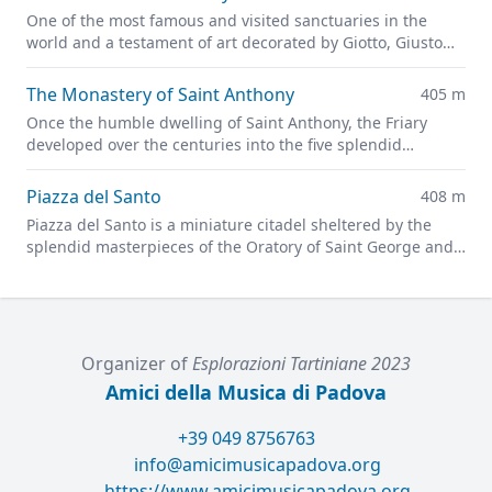
One of the most famous and visited sanctuaries in the
world and a testament of art decorated by Giotto, Giusto
de' Menabuoi, Altichiero da Zevio, and Jacopo Avanzi
The Monastery of Saint Anthony
405 m
Once the humble dwelling of Saint Anthony, the Friary
developed over the centuries into the five splendid
cloisters located on the southern side of the Basilica.
Piazza del Santo
408 m
Piazza del Santo is a miniature citadel sheltered by the
splendid masterpieces of the Oratory of Saint George and
the Gattamelata statue.
Organizer of
Esplorazioni Tartiniane 2023
Amici della Musica di Padova
+39 049 8756763
info@amicimusicapadova.org
https://www.amicimusicapadova.org