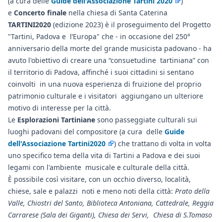
(a cura delle
Guide dell'Associazione Tartini 2020
)
e
Concerto finale
nella chiesa di Santa Caterina
TARTINI2020
(edizione 2023) è il proseguimento del Progetto
"Tartini, Padova e l’Europa" che - in occasione del 250°
anniversario della morte del grande musicista padovano - ha
avuto l'obiettivo di creare una “consuetudine tartiniana” con
il territorio di Padova, affinché i suoi cittadini si sentano
coinvolti in una nuova esperienza di fruizione del proprio
patrimonio culturale e i visitatori aggiungano un ulteriore
motivo di interesse per la città.
Le
Esplorazioni Tartiniane
sono passeggiate culturali sui
luoghi padovani del compositore (a cura delle
Guide
dell'Associazione Tartini2020
) che trattano di volta in volta
uno specifico tema della vita di Tartini a Padova e dei suoi
legami con l'ambiente musicale e culturale della città.
È possibile così visitare, con un occhio diverso, località,
chiese, sale e palazzi noti e meno noti della città:
Prato della
Valle, Chiostri del Santo, Biblioteca Antoniana, Cattedrale, Reggia
Carrarese (Sala dei Giganti), Chiesa dei Servi, Chiesa di S.Tomaso