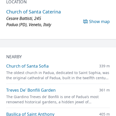
LOCATION
Church of Santa Caterina
Cesare Battisti, 245
Show map
Padua (PD), Veneto, Italy
NEARBY
Church of Santa Sofia
339 m
The oldest church in Padua, dedicated to Saint Sophia, was
the original cathedral of Padua, built in the twelfth century
on the site of a previous pagan temple.
Treves De' Bonfili Garden
361 m
The Giardino Treves de' Bonfili is one of Padua’s most
renowned historical gardens, a hidden jewel of
architectural and landscape creation by Giuseppe Jappelli.
Basilica of Saint Anthony
405 m