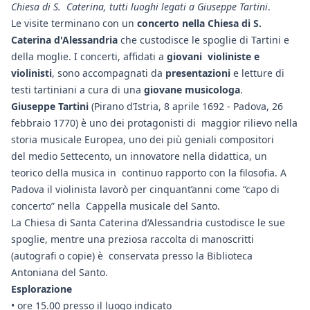
Chiesa di S. Caterina, tutti luoghi legati a Giuseppe Tartini
.
Le visite terminano con un
concerto nella Chiesa di S.
Caterina d'Alessandria
che custodisce le spoglie di Tartini e
della moglie. I concerti, affidati a
giovani violiniste e
violinisti
, sono accompagnati da
presentazioni
e letture di
testi tartiniani a cura di una
giovane musicologa
.
Giuseppe Tartini
(Pirano d’Istria, 8 aprile 1692 - Padova, 26
febbraio 1770) è uno dei protagonisti di maggior rilievo nella
storia musicale Europea, uno dei più geniali compositori
del medio Settecento, un innovatore nella didattica, un
teorico della musica in continuo rapporto con la filosofia. A
Padova il violinista lavorò per cinquant’anni come “capo di
concerto” nella Cappella musicale del Santo.
La Chiesa di Santa Caterina d’Alessandria custodisce le sue
spoglie, mentre una preziosa raccolta di manoscritti
(autografi o copie) è conservata presso la Biblioteca
Antoniana del Santo.
Esplorazione
• ore 15.00 presso il luogo indicato