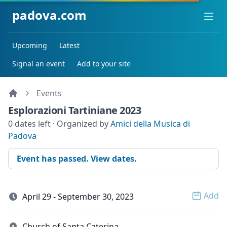
padova.com
Ope
Upcoming
Latest
Signal an event
Add to your site
Events
Esplorazioni Tartiniane 2023
0 dates left · Organized by
Amici della Musica di
Padova
Event has passed. View dates.
Add
April 29 - September 30, 2023
Open 
Church of Santa Caterina