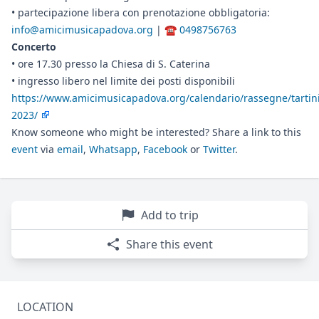
• partecipazione libera con prenotazione obbligatoria:
info@amicimusicapadova.org
| ☎️
0498756763
Concerto
• ore 17.30 presso la Chiesa di S. Caterina
• ingresso libero nel limite dei posti disponibili
https://www.amicimusicapadova.org/calendario/rassegne/tartin
2023/
Know someone who might be interested? Share a link to this
event
via
email
,
Whatsapp
,
Facebook
or
Twitter
.
Add to trip
Share this event
LOCATION