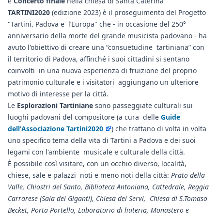
e
Concerto finale
nella chiesa di Santa Caterina
TARTINI2020
(edizione 2023) è il proseguimento del Progetto
"Tartini, Padova e l’Europa" che - in occasione del 250°
anniversario della morte del grande musicista padovano - ha
avuto l'obiettivo di creare una “consuetudine tartiniana” con
il territorio di Padova, affinché i suoi cittadini si sentano
coinvolti in una nuova esperienza di fruizione del proprio
patrimonio culturale e i visitatori aggiungano un ulteriore
motivo di interesse per la città.
Le
Esplorazioni Tartiniane
sono passeggiate culturali sui
luoghi padovani del compositore (a cura delle
Guide
dell'Associazione Tartini2020
) che trattano di volta in volta
uno specifico tema della vita di Tartini a Padova e dei suoi
legami con l'ambiente musicale e culturale della città.
È possibile così visitare, con un occhio diverso, località,
chiese, sale e palazzi noti e meno noti della città:
Prato della
Valle, Chiostri del Santo, Biblioteca Antoniana, Cattedrale, Reggia
Carrarese (Sala dei Giganti), Chiesa dei Servi, Chiesa di S.Tomaso
Becket, Porta Portello, Laboratorio di liuteria, Monastero e