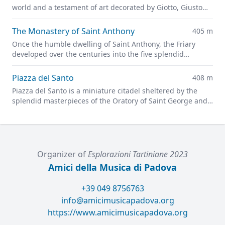
world and a testament of art decorated by Giotto, Giusto
de' Menabuoi, Altichiero da Zevio, and Jacopo Avanzi
The Monastery of Saint Anthony
405 m
Once the humble dwelling of Saint Anthony, the Friary
developed over the centuries into the five splendid
cloisters located on the southern side of the Basilica.
Piazza del Santo
408 m
Piazza del Santo is a miniature citadel sheltered by the
splendid masterpieces of the Oratory of Saint George and
the Gattamelata statue.
Organizer of
Esplorazioni Tartiniane 2023
Amici della Musica di Padova
+39 049 8756763
info@amicimusicapadova.org
https://www.amicimusicapadova.org