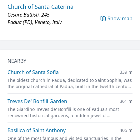
Church of Santa Caterina
Cesare Battisti, 245
Show map
Padua (PD), Veneto, Italy
NEARBY
Church of Santa Sofia
339 m
The oldest church in Padua, dedicated to Saint Sophia, was
the original cathedral of Padua, built in the twelfth century
on the site of a previous pagan temple.
Treves De' Bonfili Garden
361 m
The Giardino Treves de' Bonfili is one of Padua’s most
renowned historical gardens, a hidden jewel of
architectural and landscape creation by Giuseppe Jappelli.
Basilica of Saint Anthony
405 m
One of the most famous and visited sanctuaries in the